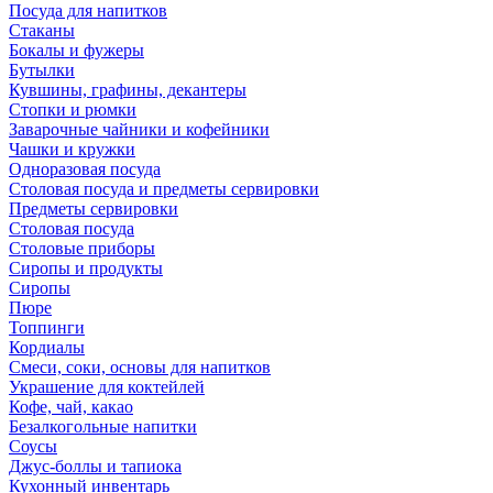
Посуда для напитков
Стаканы
Бокалы и фужеры
Бутылки
Кувшины, графины, декантеры
Стопки и рюмки
Заварочные чайники и кофейники
Чашки и кружки
Одноразовая посуда
Столовая посуда и предметы сервировки
Предметы сервировки
Столовая посуда
Столовые приборы
Сиропы и продукты
Сиропы
Пюре
Топпинги
Кордиалы
Смеси, соки, основы для напитков
Украшение для коктейлей
Кофе, чай, какао
Безалкогольные напитки
Соусы
Джус-боллы и тапиока
Кухонный инвентарь