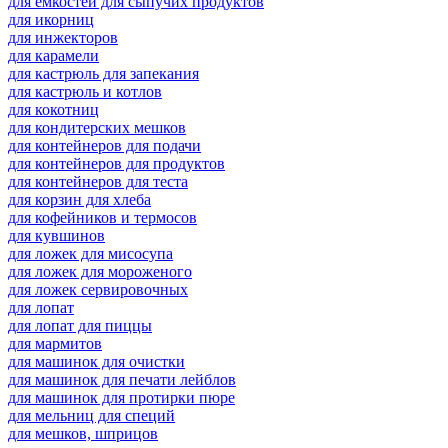
для емкостей для сыпучих продуктов
для икорниц
для инжекторов
для карамели
для кастрюль для запекания
для кастрюль и котлов
для кокотниц
для кондитерских мешков
для контейнеров для подачи
для контейнеров для продуктов
для контейнеров для теста
для корзин для хлеба
для кофейников и термосов
для кувшинов
для ложек для мисосупа
для ложек для мороженого
для ложек сервировочных
для лопат
для лопат для пиццы
для мармитов
для машинок для очистки
для машинок для печати лейблов
для машинок для протирки пюре
для мельниц для специй
для мешков, шприцов