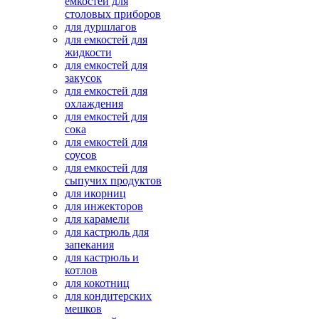
емкостей для
столовых приборов
для дуршлагов
для емкостей для
жидкости
для емкостей для
закусок
для емкостей для
охлаждения
для емкостей для
сока
для емкостей для
соусов
для емкостей для
сыпучих продуктов
для икорниц
для инжекторов
для карамели
для кастрюль для
запекания
для кастрюль и
котлов
для кокотниц
для кондитерских
мешков