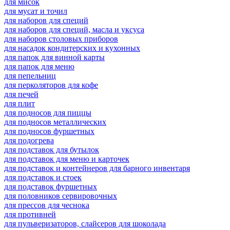
для мисок
для мусат и точил
для наборов для специй
для наборов для специй, масла и уксуса
для наборов столовых приборов
для насадок кондитерских и кухонных
для папок для винной карты
для папок для меню
для пепельниц
для перколяторов для кофе
для печей
для плит
для подносов для пиццы
для подносов металлических
для подносов фуршетных
для подогрева
для подставок для бутылок
для подставок для меню и карточек
для подставок и контейнеров для барного инвентаря
для подставок и стоек
для подставок фуршетных
для половников сервировочных
для прессов для чеснока
для противней
для пульверизаторов, слайсеров для шоколада