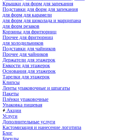
Крышки для форм для запекания
Подставки для форм для запекания
для форм для карамели
для форм для шоколада и марципана
для форм резаков
Корзины для фритюрниц
Прочее для фритюрниц
для холодильников
Подставки для чайников
Прочее для чайников
Держатели для этажерок
Емкости для этажерок
Основания для этажерок
Тарелки для этажерок
Клипсы
Ленты упаковочные и шпагаты
Пакеты
Плёнки упаковочные
Упаковка пищевая
Акции
Услуги
Дополнительные услуги
Кастомизация и нанесение логотипа
Блог
Бренды