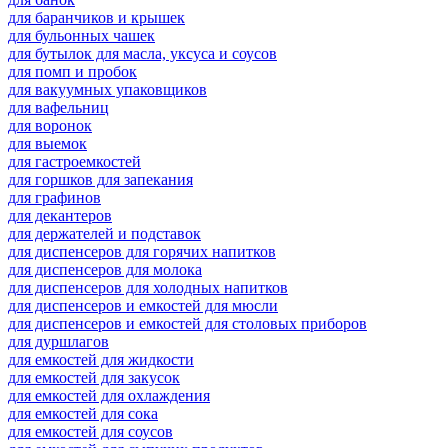
для баранчиков и крышек
для бульонных чашек
для бутылок для масла, уксуса и соусов
для помп и пробок
для вакуумных упаковщиков
для вафельниц
для воронок
для выемок
для гастроемкостей
для горшков для запекания
для графинов
для декантеров
для держателей и подставок
для диспенсеров для горячих напитков
для диспенсеров для молока
для диспенсеров для холодных напитков
для диспенсеров и емкостей для мюсли
для диспенсеров и емкостей для столовых приборов
для дуршлагов
для емкостей для жидкости
для емкостей для закусок
для емкостей для охлаждения
для емкостей для сока
для емкостей для соусов