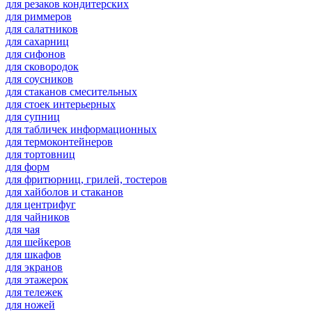
для резаков кондитерских
для риммеров
для салатников
для сахарниц
для сифонов
для сковородок
для соусников
для стаканов смесительных
для стоек интерьерных
для супниц
для табличек информационных
для термоконтейнеров
для тортовниц
для форм
для фритюрниц, грилей, тостеров
для хайболов и стаканов
для центрифуг
для чайников
для чая
для шейкеров
для шкафов
для экранов
для этажерок
для тележек
для ножей