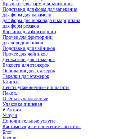
Крышки для форм для запекания
Подставки для форм для запекания
для форм для карамели
для форм для шоколада и марципана
для форм резаков
Корзины для фритюрниц
Прочее для фритюрниц
для холодильников
Подставки для чайников
Прочее для чайников
Держатели для этажерок
Емкости для этажерок
Основания для этажерок
Тарелки для этажерок
Клипсы
Ленты упаковочные и шпагаты
Пакеты
Плёнки упаковочные
Упаковка пищевая
Акции
Услуги
Дополнительные услуги
Кастомизация и нанесение логотипа
Блог
Бренды