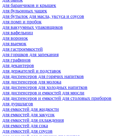
для баранчиков и крышек
для бульонных чашек
для бутылок для масла, уксуса и соусов
для помп и пробок
для вакуумных упаковщиков
для вафельниц
для воронок
для выемок
для гастроемкостей
для горшков для запекания
для графинов
для декантеров
для держателей и подставок
для диспенсеров для горячих напитков
для диспенсеров для молока
для диспенсеров для холодных напитков
для диспенсеров и емкостей для мюсли
для диспенсеров и емкостей для столовых приборов
для дуршлагов
для емкостей для жидкости
для емкостей для закусок
для емкостей для охлаждения
для емкостей для сока
для емкостей для соусов