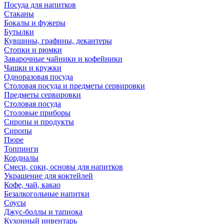
Посуда для напитков
Стаканы
Бокалы и фужеры
Бутылки
Кувшины, графины, декантеры
Стопки и рюмки
Заварочные чайники и кофейники
Чашки и кружки
Одноразовая посуда
Столовая посуда и предметы сервировки
Предметы сервировки
Столовая посуда
Столовые приборы
Сиропы и продукты
Сиропы
Пюре
Топпинги
Кордиалы
Смеси, соки, основы для напитков
Украшение для коктейлей
Кофе, чай, какао
Безалкогольные напитки
Соусы
Джус-боллы и тапиока
Кухонный инвентарь