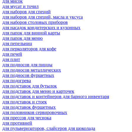
для мисок
для мусат и точил
для наборов для специй
для наборов для специй, масла и уксуса
для наборов столовых приборов
для насадок кондитерских и кухонных
для папок для винной карты
для папок для меню
для пепельниц
для перколяторов для кофе
для печей
для плит
для подносов для пиццы
для подносов металлических
для подносов фуршетных
для подогрева
для подставок для бутылок
для подставок для меню и карточек
для подставок и контейнеров для барного инвентаря
для подставок и стоек
для подставок фуршетных
для половников сервировочных
для прессов для чеснока
для противней
для пульверизаторов, слайсеров для шоколада