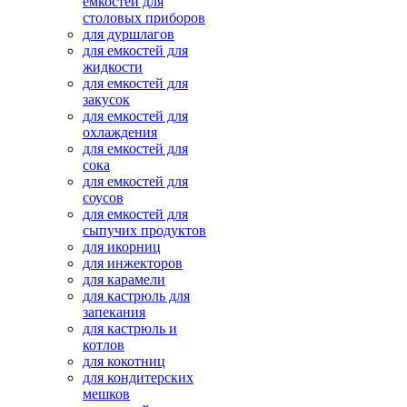
емкостей для
столовых приборов
для дуршлагов
для емкостей для
жидкости
для емкостей для
закусок
для емкостей для
охлаждения
для емкостей для
сока
для емкостей для
соусов
для емкостей для
сыпучих продуктов
для икорниц
для инжекторов
для карамели
для кастрюль для
запекания
для кастрюль и
котлов
для кокотниц
для кондитерских
мешков