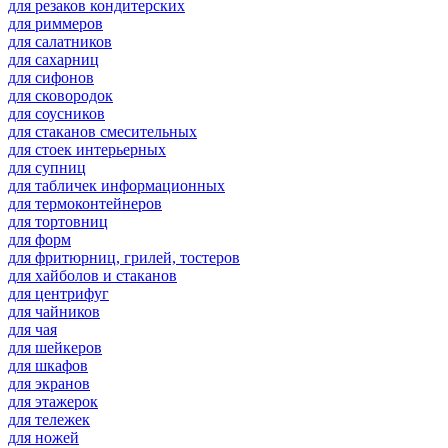
для резаков кондитерских
для риммеров
для салатников
для сахарниц
для сифонов
для сковородок
для соусников
для стаканов смесительных
для стоек интерьерных
для супниц
для табличек информационных
для термоконтейнеров
для тортовниц
для форм
для фритюрниц, грилей, тостеров
для хайболов и стаканов
для центрифуг
для чайников
для чая
для шейкеров
для шкафов
для экранов
для этажерок
для тележек
для ножей