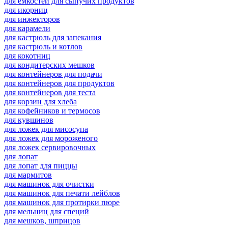
для емкостей для сыпучих продуктов
для икорниц
для инжекторов
для карамели
для кастрюль для запекания
для кастрюль и котлов
для кокотниц
для кондитерских мешков
для контейнеров для подачи
для контейнеров для продуктов
для контейнеров для теста
для корзин для хлеба
для кофейников и термосов
для кувшинов
для ложек для мисосупа
для ложек для мороженого
для ложек сервировочных
для лопат
для лопат для пиццы
для мармитов
для машинок для очистки
для машинок для печати лейблов
для машинок для протирки пюре
для мельниц для специй
для мешков, шприцов