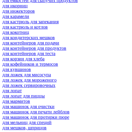
для емкостей для сыпучих продуктов
для икорниц
для инжекторов
для карамели
для кастрюль для запекания
для кастрюль и котлов
для кокотниц
для кондитерских мешков
для контейнеров для подачи
для контейнеров для продуктов
для контейнеров для теста
для корзин для хлеба
для кофейников и термосов
для кувшинов
для ложек для мисосупа
для ложек для мороженого
для ложек сервировочных
для лопат
для лопат для пиццы
для мармитов
для машинок для очистки
для машинок для печати лейблов
для машинок для протирки пюре
для мельниц для специй
для мешков, шприцов