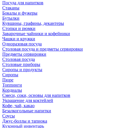
Посуда для напитков
Стаканы
Бокалы и фужеры
Бутылки
Кувшины, графины, декантеры
Стопки и рюмки
Заварочные чайники и кофейники
Чашки и кружки
Одноразовая посуда
Столовая посуда и предметы сервировки
Предметы сервировки
Столовая посуда
Столовые приборы
Сиропы и продукты
Сиропы
Пюре
Топпинги
Кордиалы
Смеси, соки, основы для напитков
Украшение для коктейлей
Кофе, чай, какао
Безалкогольные напитки
Соусы
Джус-боллы и тапиока
Кухонный инвентарь