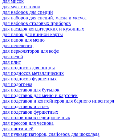
для мисок
для мусат и точил
для наборов для специй
для наборов для специй, масла и уксуса
для наборов столовых приборов
для насадок кондитерских и кухонных
для папок для винной карты
для папок для меню
для пепельниц
для перколяторов для кофе
для печей
для плит
для подносов для пиццы
для подносов металлических
для подносов фуршетных
для подогрева
для подставок для бутылок
для подставок для меню и карточек
для подставок и контейнеров для барного инвентаря
для подставок и стоек
для подставок фуршетных
для половников сервировочных
для прессов для чеснока
для противней
для пульверизаторов, слайсеров для шоколада