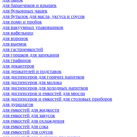
для баранчиков и крышек
для бульонных чашек
для бутылок для масла, уксуса и соусов
для помп и пробок
для вакуумных упаковщиков
для вафельниц
для воронок
для выемок
для гастроемкостей
для горшков для запекания
для графинов
для декантеров
для держателей и подставок
для диспенсеров для горячих напитков
для диспенсеров для молока
для диспенсеров для холодных напитков
для диспенсеров и емкостей для мюсли
для диспенсеров и емкостей для столовых приборов
для дуршлагов
для емкостей для жидкости
для емкостей для закусок
для емкостей для охлаждения
для емкостей для сока
для емкостей для соусов