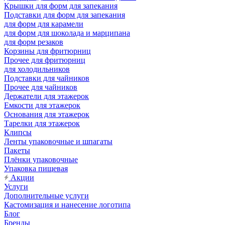
Крышки для форм для запекания
Подставки для форм для запекания
для форм для карамели
для форм для шоколада и марципана
для форм резаков
Корзины для фритюрниц
Прочее для фритюрниц
для холодильников
Подставки для чайников
Прочее для чайников
Держатели для этажерок
Емкости для этажерок
Основания для этажерок
Тарелки для этажерок
Клипсы
Ленты упаковочные и шпагаты
Пакеты
Плёнки упаковочные
Упаковка пищевая
Акции
Услуги
Дополнительные услуги
Кастомизация и нанесение логотипа
Блог
Бренды