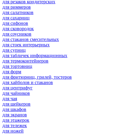
для резаков кондитерских
для риммеров
для салатников
для сахарниц
для сифонов
для сковородок
для соусников
для стаканов смесительных
для стоек интерьерных
для супниц
для табличек информационных
для термоконтейнеров
для тортовниц
для форм
для фритюрниц, грилей, тостеров
для хайболов и стаканов
для центрифуг
для чайников
для чая
для шейкеров
для шкафов
для экранов
для этажерок
для тележек
для ножей