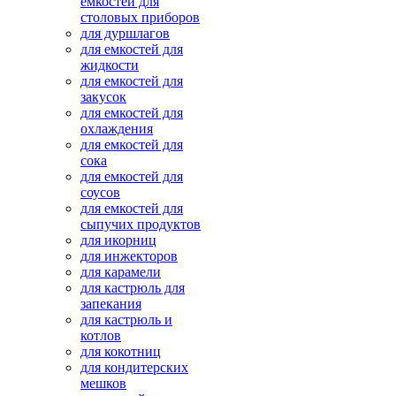
емкостей для
столовых приборов
для дуршлагов
для емкостей для
жидкости
для емкостей для
закусок
для емкостей для
охлаждения
для емкостей для
сока
для емкостей для
соусов
для емкостей для
сыпучих продуктов
для икорниц
для инжекторов
для карамели
для кастрюль для
запекания
для кастрюль и
котлов
для кокотниц
для кондитерских
мешков