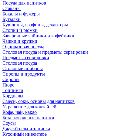
Посуда для напитков
Стаканы
Бокалы и фужеры
Бутылки
Кувшины, графины, декантеры
Стопки и рюмки
Заварочные чайники и кофейники
Чашки и кружки
Одноразовая посуда
Столовая посуда и предметы сервировки
Предметы сервировки
Столовая посуда
Столовые приборы
Сиропы и продукты
Сиропы
Пюре
Топпинги
Кордиалы
Смеси, соки, основы для напитков
Украшение для коктейлей
Кофе, чай, какао
Безалкогольные напитки
Соусы
Джус-боллы и тапиока
Кухонный инвентарь