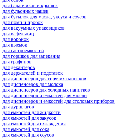
для баранчиков и крышек
для бульонных чашек
для бутылок для масла, уксуса и соусов
для помп и пробок
для вакуумных упаковщиков
для вафельниц
для воронок
для выемок
для гастроемкостей
для горшков для запекания
для графинов
для декантеров
для держателей и подставок
для диспенсеров для горячих напитков
для диспенсеров для молока
для диспенсеров для холодных напитков
для диспенсеров и емкостей для мюсли
для диспенсеров и емкостей для столовых приборов
для дуршлагов
для емкостей для жидкости
для емкостей для закусок
для емкостей для охлаждения
для емкостей для сока
для емкостей для соусов