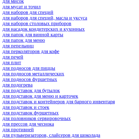
для мисок
для мусат и точил
для наборов для специй
для наборов для специй, масла и уксуса
для наборов столовых приборов
для насадок кондитерских и кухонных
для папок для винной карты
для папок для меню
для пепельниц
для перколяторов для кофе
для печей
для плит
для подносов для пиццы
для подносов металлических
для подносов фуршетных
для подогрева
для подставок для бутылок
для подставок для меню и карточек
для подставок и контейнеров для барного инвентаря
для подставок и стоек
для подставок фуршетных
для половников сервировочных
для прессов для чеснока
для противней
для пульверизаторов, слайсеров для шоколада