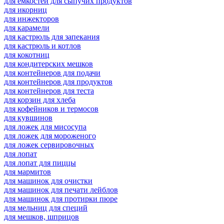
для емкостей для сыпучих продуктов
для икорниц
для инжекторов
для карамели
для кастрюль для запекания
для кастрюль и котлов
для кокотниц
для кондитерских мешков
для контейнеров для подачи
для контейнеров для продуктов
для контейнеров для теста
для корзин для хлеба
для кофейников и термосов
для кувшинов
для ложек для мисосупа
для ложек для мороженого
для ложек сервировочных
для лопат
для лопат для пиццы
для мармитов
для машинок для очистки
для машинок для печати лейблов
для машинок для протирки пюре
для мельниц для специй
для мешков, шприцов