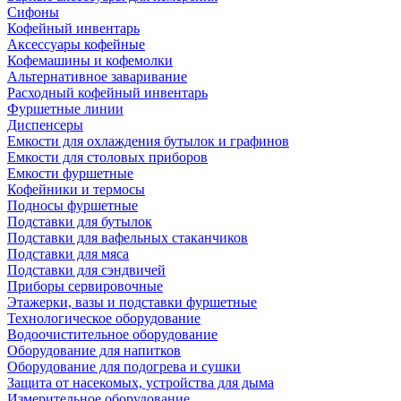
Сифоны
Кофейный инвентарь
Аксессуары кофейные
Кофемашины и кофемолки
Альтернативное заваривание
Расходный кофейный инвентарь
Фуршетные линии
Диспенсеры
Емкости для охлаждения бутылок и графинов
Емкости для столовых приборов
Емкости фуршетные
Кофейники и термосы
Подносы фуршетные
Подставки для бутылок
Подставки для вафельных стаканчиков
Подставки для мяса
Подставки для сэндвичей
Приборы сервировочные
Этажерки, вазы и подставки фуршетные
Технологическое оборудование
Водоочистительное оборудование
Оборудование для напитков
Оборудование для подогрева и сушки
Защита от насекомых, устройства для дыма
Измерительное оборудование