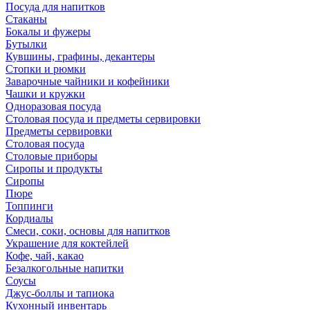
Посуда для напитков
Стаканы
Бокалы и фужеры
Бутылки
Кувшины, графины, декантеры
Стопки и рюмки
Заварочные чайники и кофейники
Чашки и кружки
Одноразовая посуда
Столовая посуда и предметы сервировки
Предметы сервировки
Столовая посуда
Столовые приборы
Сиропы и продукты
Сиропы
Пюре
Топпинги
Кордиалы
Смеси, соки, основы для напитков
Украшение для коктейлей
Кофе, чай, какао
Безалкогольные напитки
Соусы
Джус-боллы и тапиока
Кухонный инвентарь