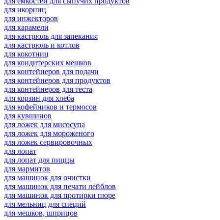
для емкостей для сыпучих продуктов
для икорниц
для инжекторов
для карамели
для кастрюль для запекания
для кастрюль и котлов
для кокотниц
для кондитерских мешков
для контейнеров для подачи
для контейнеров для продуктов
для контейнеров для теста
для корзин для хлеба
для кофейников и термосов
для кувшинов
для ложек для мисосупа
для ложек для мороженого
для ложек сервировочных
для лопат
для лопат для пиццы
для мармитов
для машинок для очистки
для машинок для печати лейблов
для машинок для протирки пюре
для мельниц для специй
для мешков, шприцов