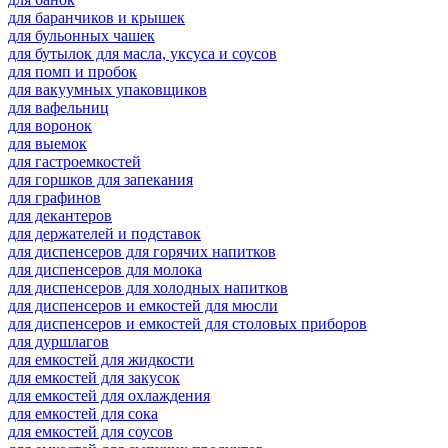
для баранчиков и крышек
для бульонных чашек
для бутылок для масла, уксуса и соусов
для помп и пробок
для вакуумных упаковщиков
для вафельниц
для воронок
для выемок
для гастроемкостей
для горшков для запекания
для графинов
для декантеров
для держателей и подставок
для диспенсеров для горячих напитков
для диспенсеров для молока
для диспенсеров для холодных напитков
для диспенсеров и емкостей для мюсли
для диспенсеров и емкостей для столовых приборов
для дуршлагов
для емкостей для жидкости
для емкостей для закусок
для емкостей для охлаждения
для емкостей для сока
для емкостей для соусов