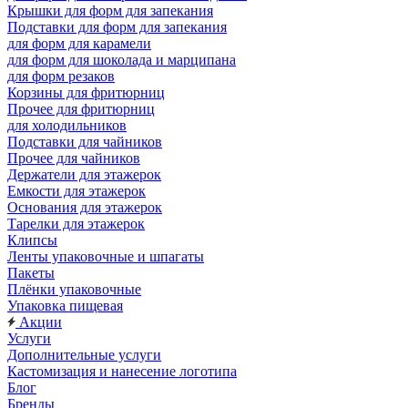
Крышки для форм для запекания
Подставки для форм для запекания
для форм для карамели
для форм для шоколада и марципана
для форм резаков
Корзины для фритюрниц
Прочее для фритюрниц
для холодильников
Подставки для чайников
Прочее для чайников
Держатели для этажерок
Емкости для этажерок
Основания для этажерок
Тарелки для этажерок
Клипсы
Ленты упаковочные и шпагаты
Пакеты
Плёнки упаковочные
Упаковка пищевая
Акции
Услуги
Дополнительные услуги
Кастомизация и нанесение логотипа
Блог
Бренды