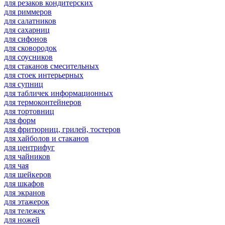
для резаков кондитерских
для риммеров
для салатников
для сахарниц
для сифонов
для сковородок
для соусников
для стаканов смесительных
для стоек интерьерных
для супниц
для табличек информационных
для термоконтейнеров
для тортовниц
для форм
для фритюрниц, грилей, тостеров
для хайболов и стаканов
для центрифуг
для чайников
для чая
для шейкеров
для шкафов
для экранов
для этажерок
для тележек
для ножей