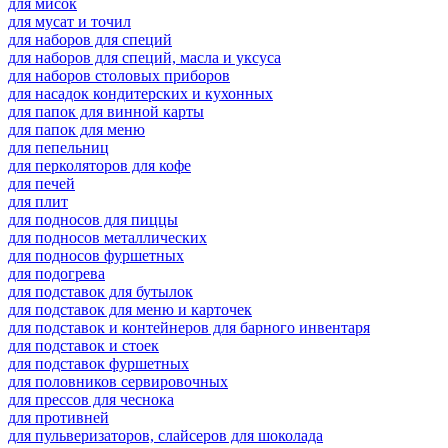
для мисок
для мусат и точил
для наборов для специй
для наборов для специй, масла и уксуса
для наборов столовых приборов
для насадок кондитерских и кухонных
для папок для винной карты
для папок для меню
для пепельниц
для перколяторов для кофе
для печей
для плит
для подносов для пиццы
для подносов металлических
для подносов фуршетных
для подогрева
для подставок для бутылок
для подставок для меню и карточек
для подставок и контейнеров для барного инвентаря
для подставок и стоек
для подставок фуршетных
для половников сервировочных
для прессов для чеснока
для противней
для пульверизаторов, слайсеров для шоколада