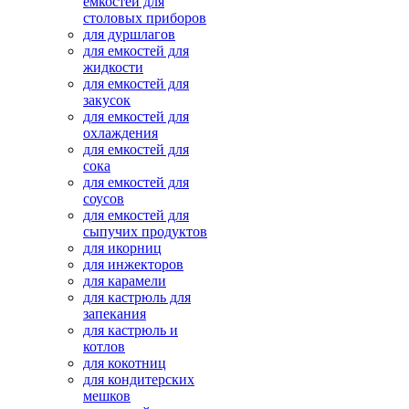
емкостей для
столовых приборов
для дуршлагов
для емкостей для
жидкости
для емкостей для
закусок
для емкостей для
охлаждения
для емкостей для
сока
для емкостей для
соусов
для емкостей для
сыпучих продуктов
для икорниц
для инжекторов
для карамели
для кастрюль для
запекания
для кастрюль и
котлов
для кокотниц
для кондитерских
мешков