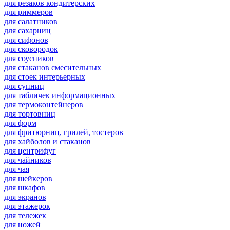
для резаков кондитерских
для риммеров
для салатников
для сахарниц
для сифонов
для сковородок
для соусников
для стаканов смесительных
для стоек интерьерных
для супниц
для табличек информационных
для термоконтейнеров
для тортовниц
для форм
для фритюрниц, грилей, тостеров
для хайболов и стаканов
для центрифуг
для чайников
для чая
для шейкеров
для шкафов
для экранов
для этажерок
для тележек
для ножей