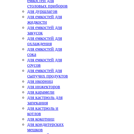
емкостей для
столовых приборов
для дуршлагов
для емкостей для
жидкости
для емкостей для
закусок
для емкостей для
охлаждения
для емкостей для
сока
для емкостей для
соусов
для емкостей для
сыпучих продуктов
для икорниц
для инжекторов
для карамели
для кастрюль для
запекания
для кастрюль и
котлов
для кокотниц
для кондитерских
мешков