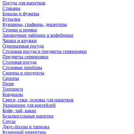
Посуда для напитков
Стаканы
Бокалы и фужеры
Бутылки
Кувшины, графины, декантеры
Стопки и рюмки
Заварочные чайники и кофейники
Чашки и кружки
Одноразовая посуда
Столовая посуда и предметы сервировки
Предметы сервировки
Столовая посуда
Столовые приборы
Сиропы и продукты
Сиропы
Пюре
Топпинги
Кордиалы
Смеси, соки, основы для напитков
Украшение для коктейлей
Кофе, чай, какао
Безалкогольные напитки
Соусы
Джус-боллы и тапиока
Кухонный инвентарь