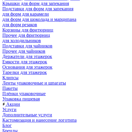
Крышки для форм для запекания
Подставки для форм для запекания
для форм для карамели
для форм для шоколада и марципана
для форм резаков
Корзины для фритюрниц
Прочее для фритюрниц
для холодильников
Подставки для чайников
Прочее для чайников
Держатели для этажерок
Емкости для этажерок
Основания для этажерок
Тарелки для этажерок
Клипсы
Ленты упаковочные и шпагаты
Пакеты
Плёнки упаковочные
Упаковка пищевая
Акции
Услуги
Дополнительные услуги
Кастомизация и нанесение логотипа
Блог
Бренды