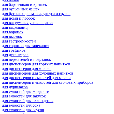
для баранчиков и крышек
для бульонных чашек
для бутылок для масла, уксуса и соусов
для помп и пробок
для вакуумных упаковщиков
для вафельниц
для воронок
для выемок
для гастроемкостей
для горшков для запекания
для графинов
для декантеров
для держателей и подставок
для диспенсеров для горячих напитков
для диспенсеров для молока
для диспенсеров для холодных напитков
для диспенсеров и емкостей для мюсли
для диспенсеров и емкостей для столовых приборов
для дуршлагов
для емкостей для жидкости
для емкостей для закусок
для емкостей для охлаждения
для емкостей для сока
для емкостей для соусов