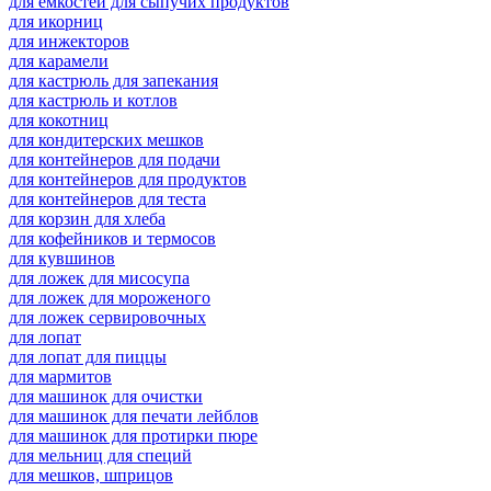
для емкостей для сыпучих продуктов
для икорниц
для инжекторов
для карамели
для кастрюль для запекания
для кастрюль и котлов
для кокотниц
для кондитерских мешков
для контейнеров для подачи
для контейнеров для продуктов
для контейнеров для теста
для корзин для хлеба
для кофейников и термосов
для кувшинов
для ложек для мисосупа
для ложек для мороженого
для ложек сервировочных
для лопат
для лопат для пиццы
для мармитов
для машинок для очистки
для машинок для печати лейблов
для машинок для протирки пюре
для мельниц для специй
для мешков, шприцов