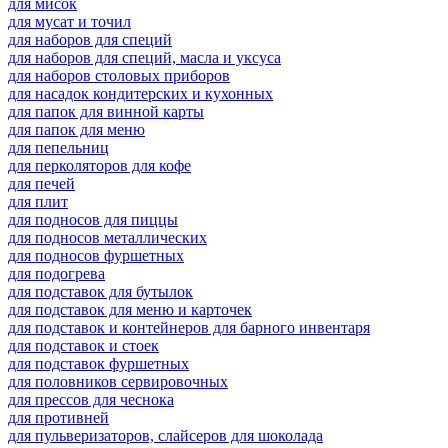
для мисок
для мусат и точил
для наборов для специй
для наборов для специй, масла и уксуса
для наборов столовых приборов
для насадок кондитерских и кухонных
для папок для винной карты
для папок для меню
для пепельниц
для перколяторов для кофе
для печей
для плит
для подносов для пиццы
для подносов металлических
для подносов фуршетных
для подогрева
для подставок для бутылок
для подставок для меню и карточек
для подставок и контейнеров для барного инвентаря
для подставок и стоек
для подставок фуршетных
для половников сервировочных
для прессов для чеснока
для противней
для пульверизаторов, слайсеров для шоколада