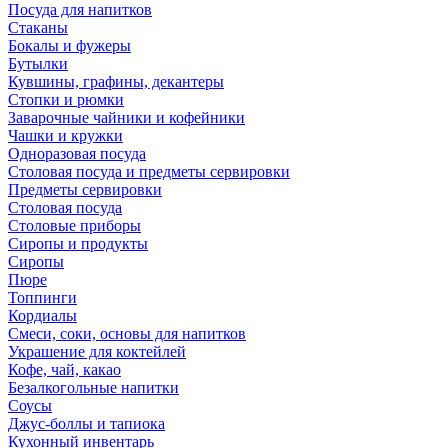
Посуда для напитков
Стаканы
Бокалы и фужеры
Бутылки
Кувшины, графины, декантеры
Стопки и рюмки
Заварочные чайники и кофейники
Чашки и кружки
Одноразовая посуда
Столовая посуда и предметы сервировки
Предметы сервировки
Столовая посуда
Столовые приборы
Сиропы и продукты
Сиропы
Пюре
Топпинги
Кордиалы
Смеси, соки, основы для напитков
Украшение для коктейлей
Кофе, чай, какао
Безалкогольные напитки
Соусы
Джус-боллы и тапиока
Кухонный инвентарь