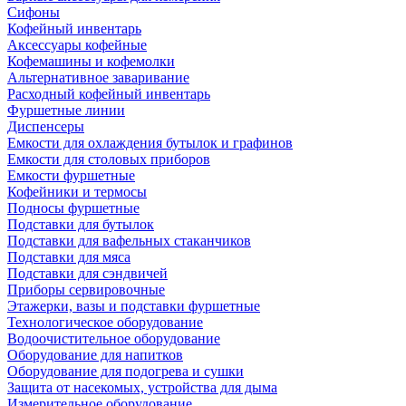
Сифоны
Кофейный инвентарь
Аксессуары кофейные
Кофемашины и кофемолки
Альтернативное заваривание
Расходный кофейный инвентарь
Фуршетные линии
Диспенсеры
Емкости для охлаждения бутылок и графинов
Емкости для столовых приборов
Емкости фуршетные
Кофейники и термосы
Подносы фуршетные
Подставки для бутылок
Подставки для вафельных стаканчиков
Подставки для мяса
Подставки для сэндвичей
Приборы сервировочные
Этажерки, вазы и подставки фуршетные
Технологическое оборудование
Водоочистительное оборудование
Оборудование для напитков
Оборудование для подогрева и сушки
Защита от насекомых, устройства для дыма
Измерительное оборудование