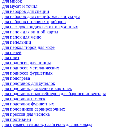
для мисок
для мусат и точил
для наборов для специй
для наборов для специй, масла и уксуса
для наборов столовых приборов
для насадок кондитерских и кухонных
для папок для винной карты
для папок для меню
для пепельниц
для перколяторов для кофе
для печей
для плит
для подносов для пиццы
для подносов металлических
для подносов фуршетных
для подогрева
для подставок для бутылок
для подставок для меню и карточек
для подставок и контейнеров для барного инвентаря
для подставок и стоек
для подставок фуршетных
для половников сервировочных
для прессов для чеснока
для противней
для пульверизаторов, слайсеров для шоколада