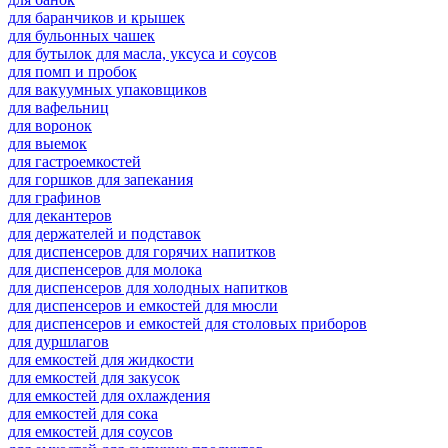
для баранчиков и крышек
для бульонных чашек
для бутылок для масла, уксуса и соусов
для помп и пробок
для вакуумных упаковщиков
для вафельниц
для воронок
для выемок
для гастроемкостей
для горшков для запекания
для графинов
для декантеров
для держателей и подставок
для диспенсеров для горячих напитков
для диспенсеров для молока
для диспенсеров для холодных напитков
для диспенсеров и емкостей для мюсли
для диспенсеров и емкостей для столовых приборов
для дуршлагов
для емкостей для жидкости
для емкостей для закусок
для емкостей для охлаждения
для емкостей для сока
для емкостей для соусов