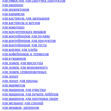
для емкостей для сыпучих продуктов
для икорниц
для инжекторов
для карамели
для кастрюль для запекания
для кастрюль и котлов
для кокотниц
для кондитерских мешков
для контейнеров для подачи
для контейнеров для продуктов
для контейнеров для теста
для корзин для хлеба
для кофейников и термосов
для кувшинов
для ложек для мисосупа
для ложек для мороженого
для ложек сервировочных
для лопат
для лопат для пиццы
для мармитов
для машинок для очистки
для машинок для печати лейблов
для машинок для протирки пюре
для мельниц для специй
для мешков, шприцов