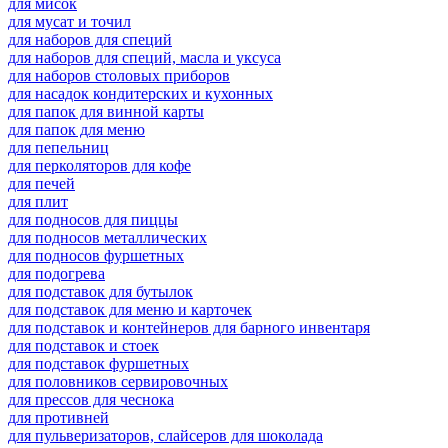
для мисок
для мусат и точил
для наборов для специй
для наборов для специй, масла и уксуса
для наборов столовых приборов
для насадок кондитерских и кухонных
для папок для винной карты
для папок для меню
для пепельниц
для перколяторов для кофе
для печей
для плит
для подносов для пиццы
для подносов металлических
для подносов фуршетных
для подогрева
для подставок для бутылок
для подставок для меню и карточек
для подставок и контейнеров для барного инвентаря
для подставок и стоек
для подставок фуршетных
для половников сервировочных
для прессов для чеснока
для противней
для пульверизаторов, слайсеров для шоколада