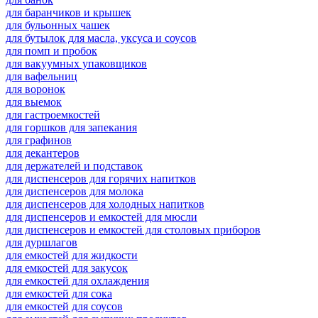
для баранчиков и крышек
для бульонных чашек
для бутылок для масла, уксуса и соусов
для помп и пробок
для вакуумных упаковщиков
для вафельниц
для воронок
для выемок
для гастроемкостей
для горшков для запекания
для графинов
для декантеров
для держателей и подставок
для диспенсеров для горячих напитков
для диспенсеров для молока
для диспенсеров для холодных напитков
для диспенсеров и емкостей для мюсли
для диспенсеров и емкостей для столовых приборов
для дуршлагов
для емкостей для жидкости
для емкостей для закусок
для емкостей для охлаждения
для емкостей для сока
для емкостей для соусов