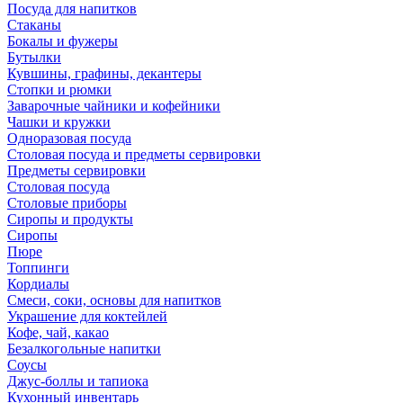
Посуда для напитков
Стаканы
Бокалы и фужеры
Бутылки
Кувшины, графины, декантеры
Стопки и рюмки
Заварочные чайники и кофейники
Чашки и кружки
Одноразовая посуда
Столовая посуда и предметы сервировки
Предметы сервировки
Столовая посуда
Столовые приборы
Сиропы и продукты
Сиропы
Пюре
Топпинги
Кордиалы
Смеси, соки, основы для напитков
Украшение для коктейлей
Кофе, чай, какао
Безалкогольные напитки
Соусы
Джус-боллы и тапиока
Кухонный инвентарь