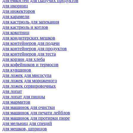
для емкостей для сыпучих продуктов
для икорниц
для инжекторов
для карамели
для кастрюль для запекания
для кастрюль и котлов
для кокотниц
для кондитерских мешков
для контейнеров для подачи
для контейнеров для продуктов
для контейнеров для теста
для корзин для хлеба
для кофейников и термосов
для кувшинов
для ложек для мисосупа
для ложек для мороженого
для ложек сервировочных
для лопат
для лопат для пиццы
для мармитов
для машинок для очистки
для машинок для печати лейблов
для машинок для протирки пюре
для мельниц для специй
для мешков, шприцов