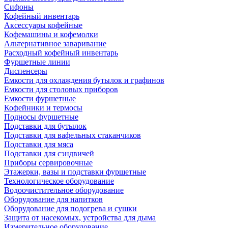
Сифоны
Кофейный инвентарь
Аксессуары кофейные
Кофемашины и кофемолки
Альтернативное заваривание
Расходный кофейный инвентарь
Фуршетные линии
Диспенсеры
Емкости для охлаждения бутылок и графинов
Емкости для столовых приборов
Емкости фуршетные
Кофейники и термосы
Подносы фуршетные
Подставки для бутылок
Подставки для вафельных стаканчиков
Подставки для мяса
Подставки для сэндвичей
Приборы сервировочные
Этажерки, вазы и подставки фуршетные
Технологическое оборудование
Водоочистительное оборудование
Оборудование для напитков
Оборудование для подогрева и сушки
Защита от насекомых, устройства для дыма
Измерительное оборудование