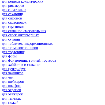
для резаков кондитерских
для риммеров
для салатников
для сахарниц
для сифонов
для сковородок
для соусников
для стаканов смесительных
для стоек интерьерных
для супниц
для табличек информационных
для термоконтейнеров
для тортовниц
для форм
для фритюрниц, грилей, тостеров
для хайболов и стаканов
для центрифуг
для чайников
для чая
для шейкеров
для шкафов
для экранов
для этажерок
для тележек
для ножей