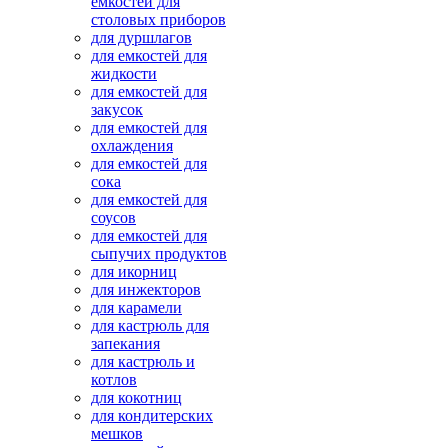
емкостей для
столовых приборов
для дуршлагов
для емкостей для
жидкости
для емкостей для
закусок
для емкостей для
охлаждения
для емкостей для
сока
для емкостей для
соусов
для емкостей для
сыпучих продуктов
для икорниц
для инжекторов
для карамели
для кастрюль для
запекания
для кастрюль и
котлов
для кокотниц
для кондитерских
мешков