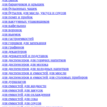
для баранчиков и крышек
для бульонных чашек
для бутылок для масла, уксуса и соусов
для помп и пробок
для вакуумных упаковщиков
для вафельниц
для воронок
для выемок
для гастроемкостей
для горшков для запекания
для графинов
для декантеров
для держателей и подставок
для диспенсеров для горячих напитков
для диспенсеров для молока
для диспенсеров для холодных напитков
для диспенсеров и емкостей для мюсли
для диспенсеров и емкостей для столовых приборов
для дуршлагов
для емкостей для жидкости
для емкостей для закусок
для емкостей для охлаждения
для емкостей для сока
для емкостей для соусов