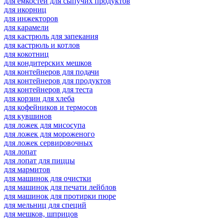
для емкостей для сыпучих продуктов
для икорниц
для инжекторов
для карамели
для кастрюль для запекания
для кастрюль и котлов
для кокотниц
для кондитерских мешков
для контейнеров для подачи
для контейнеров для продуктов
для контейнеров для теста
для корзин для хлеба
для кофейников и термосов
для кувшинов
для ложек для мисосупа
для ложек для мороженого
для ложек сервировочных
для лопат
для лопат для пиццы
для мармитов
для машинок для очистки
для машинок для печати лейблов
для машинок для протирки пюре
для мельниц для специй
для мешков, шприцов