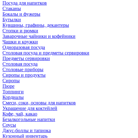
Посуда для напитков
Стаканы
Бокалы и фужеры
Бутылки
Кувшины, графины, декантеры
Стопки и рюмки
Заварочные чайники и кофейники
Чашки и кружки
Одноразовая посуда
Столовая посуда и предметы сервировки
Предметы сервировки
Столовая посуда
Столовые приборы
Сиропы и продукты
Сиропы
Пюре
Топпинги
Кордиалы
Смеси, соки, основы для напитков
Украшение для коктейлей
Кофе, чай, какао
Безалкогольные напитки
Соусы
Джус-боллы и тапиока
Кухонный инвентарь