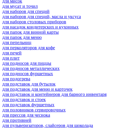
для мисок
для мусат и точил
для наборов для специй
для наборов для специй, масла и уксуса
для наборов столовых приборов
для насадок кондитерских и кухонных
для папок для винной карты
для папок для меню
для пепельниц
для перколяторов для кофе
для печей
для плит
для подносов для пиццы
для подносов металлических
для подносов фуршетных
для подогрева
для подставок для бутылок
для подставок для меню и карточек
для подставок и контейнеров для барного инвентаря
для подставок и стоек
для подставок фуршетных
для половников сервировочных
для прессов для чеснока
для противней
для пульверизаторов, слайсеров для шоколада