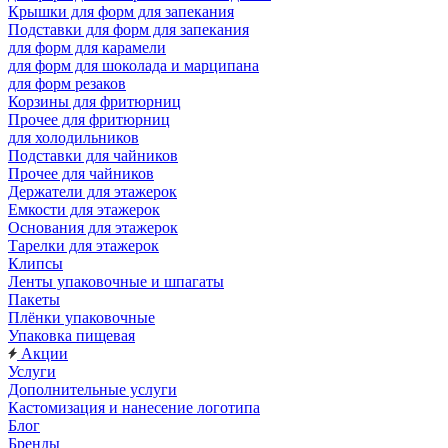
Крышки для форм для запекания
Подставки для форм для запекания
для форм для карамели
для форм для шоколада и марципана
для форм резаков
Корзины для фритюрниц
Прочее для фритюрниц
для холодильников
Подставки для чайников
Прочее для чайников
Держатели для этажерок
Емкости для этажерок
Основания для этажерок
Тарелки для этажерок
Клипсы
Ленты упаковочные и шпагаты
Пакеты
Плёнки упаковочные
Упаковка пищевая
Акции
Услуги
Дополнительные услуги
Кастомизация и нанесение логотипа
Блог
Бренды