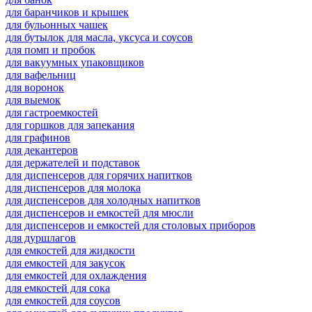
для баранчиков и крышек
для бульонных чашек
для бутылок для масла, уксуса и соусов
для помп и пробок
для вакуумных упаковщиков
для вафельниц
для воронок
для выемок
для гастроемкостей
для горшков для запекания
для графинов
для декантеров
для держателей и подставок
для диспенсеров для горячих напитков
для диспенсеров для молока
для диспенсеров для холодных напитков
для диспенсеров и емкостей для мюсли
для диспенсеров и емкостей для столовых приборов
для дуршлагов
для емкостей для жидкости
для емкостей для закусок
для емкостей для охлаждения
для емкостей для сока
для емкостей для соусов