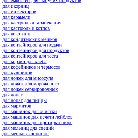
для емкостей для сыпучих продуктов
для икорниц
для инжекторов
для карамели
для кастрюль для запекания
для кастрюль и котлов
для кокотниц
для кондитерских мешков
для контейнеров для подачи
для контейнеров для продуктов
для контейнеров для теста
для корзин для хлеба
для кофейников и термосов
для кувшинов
для ложек для мисосупа
для ложек для мороженого
для ложек сервировочных
для лопат
для лопат для пиццы
для мармитов
для машинок для очистки
для машинок для печати лейблов
для машинок для протирки пюре
для мельниц для специй
для мешков, шприцов