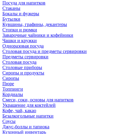
Посуда для напитков
Стаканы
Бокалы и фужеры
Бутылки
Кувшины, графины, декантеры
Стопки и рюмки
Заварочные чайники и кофейники
Чашки и кружки
Одноразовая посуда
Столовая посуда и предметы сервировки
Предметы сервировки
Столовая посуда
Столовые приборы
Сиропы и продукты
Сиропы
Пюре
Топпинги
Кордиалы
Смеси, соки, основы для напитков
Украшение для коктейлей
Кофе, чай, какао
Безалкогольные напитки
Соусы
Джус-боллы и тапиока
Кухонный инвентарь