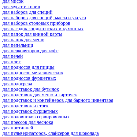
для мисок
для мусат и точил
для наборов для специй
для наборов для специй, масла и уксуса
для наборов столовых приборов
для насадок кондитерских и кухонных
для папок для винной карты
для папок для меню
для пепельниц
для перколяторов для кофе
для печей
для плит
для подносов для пиццы
для подносов металлических
для подносов фуршетных
для подогрева
для подставок для бутылок
для подставок для меню и карточек
для подставок и контейнеров для барного инвентаря
для подставок и стоек
для подставок фуршетных
для половников сервировочных
для прессов для чеснока
для противней
для пульверизаторов, слайсеров для шоколада