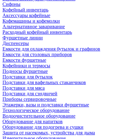
Сифоны
Кофейный инвентарь
Аксессуары кофейные
Кофемашины и кофемолки
Альтернативное заваривание
Расходный кофейный инвентарь
Фуршетные линии
Диспенсеры
Емкости для охлаждения бутылок и графинов
Емкости для столовых приборов
Емкости фуршетные
Кофейники и термосы
Подносы фуршетные
Подставки для бутылок
Подставки для вафельных стаканчиков
Подставки для мяса
Подставки для сэндвичей
Приборы сервировочные
Этажерки, вазы и подставки фуршетные
Технологическое оборудование
Водоочистительное оборудование
Оборудование для напитков
Оборудование для подогрева и сушки
Защита от насекомых, устройства для дыма
Измерительное оборудование