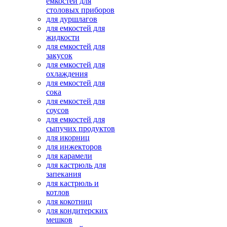
емкостей для
столовых приборов
для дуршлагов
для емкостей для
жидкости
для емкостей для
закусок
для емкостей для
охлаждения
для емкостей для
сока
для емкостей для
соусов
для емкостей для
сыпучих продуктов
для икорниц
для инжекторов
для карамели
для кастрюль для
запекания
для кастрюль и
котлов
для кокотниц
для кондитерских
мешков