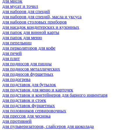
для мисок
для мусат и точил
для наборов для специй
для наборов для специй, масла и уксуса
для наборов столовых приборов
для насадок кондитерских и кухонных
для папок для винной карты
для папок для меню
для пепельниц
для перколяторов для кофе
для печей
для плит
для подносов для пиццы
для подносов металлических
для подносов фуршетных
для подогрева
для подставок для бутылок
для подставок для меню и карточек
для подставок и контейнеров для барного инвентаря
для подставок и стоек
для подставок фуршетных
для половников сервировочных
для прессов для чеснока
для противней
для пульверизаторов, слайсеров для шоколада