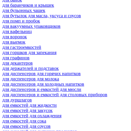
для баранчиков и крышек
для бульонных чашек
для бутылок для масла, уксуса и соусов
для помп и пробок
для вакуумных упаковщиков
для вафельниц
для воронок
для выемок
для гастроемкостей
для горшков для запекания
для графинов
для декантеров
для держателей и подставок
для диспенсеров для горячих напитков
для диспенсеров для молока
для диспенсеров для холодных напитков
для диспенсеров и емкостей для мюсли
для диспенсеров и емкостей для столовых приборов
для дуршлагов
для емкостей для жидкости
для емкостей для закусок
для емкостей для охлаждения
для емкостей для сока
для емкостей для соусов