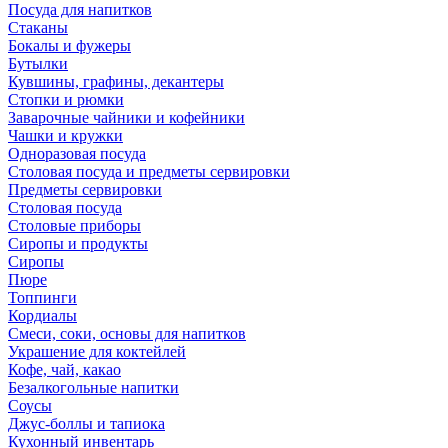
Посуда для напитков
Стаканы
Бокалы и фужеры
Бутылки
Кувшины, графины, декантеры
Стопки и рюмки
Заварочные чайники и кофейники
Чашки и кружки
Одноразовая посуда
Столовая посуда и предметы сервировки
Предметы сервировки
Столовая посуда
Столовые приборы
Сиропы и продукты
Сиропы
Пюре
Топпинги
Кордиалы
Смеси, соки, основы для напитков
Украшение для коктейлей
Кофе, чай, какао
Безалкогольные напитки
Соусы
Джус-боллы и тапиока
Кухонный инвентарь