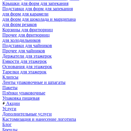
Крышки для форм для запекания
Подставки для форм для запекания
для форм для карамели
для форм для шоколада и марципана
для форм резаков
Корзины для фритюрниц
Прочее для фритюрниц
для холодильников
Подставки для чайников
Прочее для чайников
Держатели для этажерок
Емкости для этажерок
Основания для этажерок
Тарелки для этажерок
Клипсы
Ленты упаковочные и шпагаты
Пакеты
Плёнки упаковочные
Упаковка пищевая
Акции
Услуги
Дополнительные услуги
Кастомизация и нанесение логотипа
Блог
Бренды