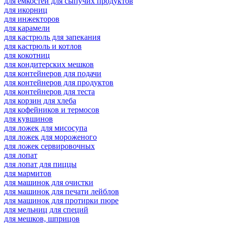
для емкостей для сыпучих продуктов
для икорниц
для инжекторов
для карамели
для кастрюль для запекания
для кастрюль и котлов
для кокотниц
для кондитерских мешков
для контейнеров для подачи
для контейнеров для продуктов
для контейнеров для теста
для корзин для хлеба
для кофейников и термосов
для кувшинов
для ложек для мисосупа
для ложек для мороженого
для ложек сервировочных
для лопат
для лопат для пиццы
для мармитов
для машинок для очистки
для машинок для печати лейблов
для машинок для протирки пюре
для мельниц для специй
для мешков, шприцов