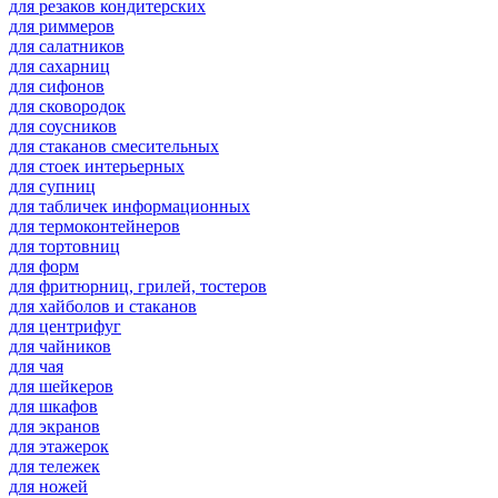
для резаков кондитерских
для риммеров
для салатников
для сахарниц
для сифонов
для сковородок
для соусников
для стаканов смесительных
для стоек интерьерных
для супниц
для табличек информационных
для термоконтейнеров
для тортовниц
для форм
для фритюрниц, грилей, тостеров
для хайболов и стаканов
для центрифуг
для чайников
для чая
для шейкеров
для шкафов
для экранов
для этажерок
для тележек
для ножей