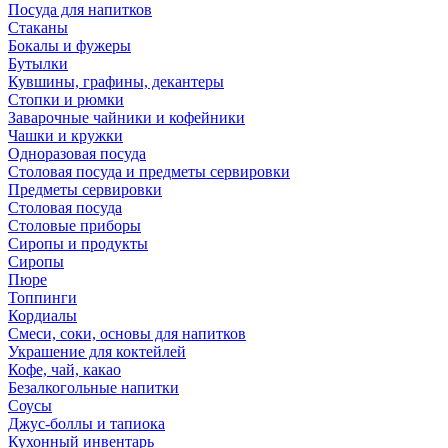
Посуда для напитков
Стаканы
Бокалы и фужеры
Бутылки
Кувшины, графины, декантеры
Стопки и рюмки
Заварочные чайники и кофейники
Чашки и кружки
Одноразовая посуда
Столовая посуда и предметы сервировки
Предметы сервировки
Столовая посуда
Столовые приборы
Сиропы и продукты
Сиропы
Пюре
Топпинги
Кордиалы
Смеси, соки, основы для напитков
Украшение для коктейлей
Кофе, чай, какао
Безалкогольные напитки
Соусы
Джус-боллы и тапиока
Кухонный инвентарь