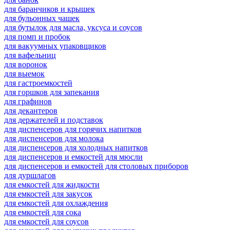
для баранчиков и крышек
для бульонных чашек
для бутылок для масла, уксуса и соусов
для помп и пробок
для вакуумных упаковщиков
для вафельниц
для воронок
для выемок
для гастроемкостей
для горшков для запекания
для графинов
для декантеров
для держателей и подставок
для диспенсеров для горячих напитков
для диспенсеров для молока
для диспенсеров для холодных напитков
для диспенсеров и емкостей для мюсли
для диспенсеров и емкостей для столовых приборов
для дуршлагов
для емкостей для жидкости
для емкостей для закусок
для емкостей для охлаждения
для емкостей для сока
для емкостей для соусов