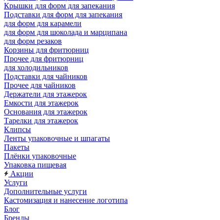
Крышки для форм для запекания
Подставки для форм для запекания
для форм для карамели
для форм для шоколада и марципана
для форм резаков
Корзины для фритюрниц
Прочее для фритюрниц
для холодильников
Подставки для чайников
Прочее для чайников
Держатели для этажерок
Емкости для этажерок
Основания для этажерок
Тарелки для этажерок
Клипсы
Ленты упаковочные и шпагаты
Пакеты
Плёнки упаковочные
Упаковка пищевая
Акции
Услуги
Дополнительные услуги
Кастомизация и нанесение логотипа
Блог
Бренды