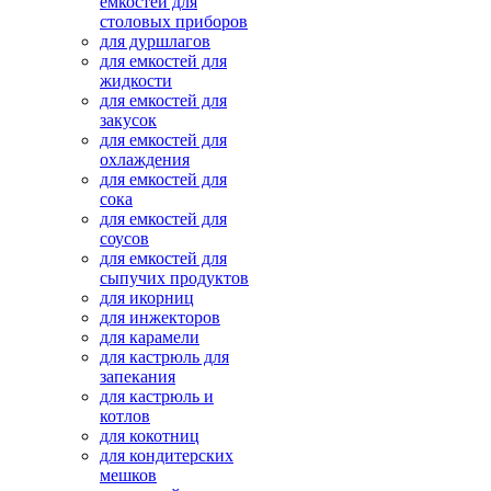
емкостей для
столовых приборов
для дуршлагов
для емкостей для
жидкости
для емкостей для
закусок
для емкостей для
охлаждения
для емкостей для
сока
для емкостей для
соусов
для емкостей для
сыпучих продуктов
для икорниц
для инжекторов
для карамели
для кастрюль для
запекания
для кастрюль и
котлов
для кокотниц
для кондитерских
мешков