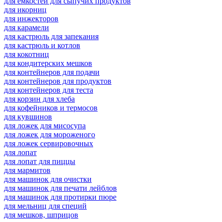
для емкостей для сыпучих продуктов
для икорниц
для инжекторов
для карамели
для кастрюль для запекания
для кастрюль и котлов
для кокотниц
для кондитерских мешков
для контейнеров для подачи
для контейнеров для продуктов
для контейнеров для теста
для корзин для хлеба
для кофейников и термосов
для кувшинов
для ложек для мисосупа
для ложек для мороженого
для ложек сервировочных
для лопат
для лопат для пиццы
для мармитов
для машинок для очистки
для машинок для печати лейблов
для машинок для протирки пюре
для мельниц для специй
для мешков, шприцов