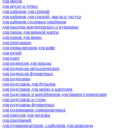
для мисок
для мусат и точил
для наборов для специй
для наборов для специй, масла и уксуса
для наборов столовых приборов
для насадок кондитерских и кухонных
для папок для винной карты
для папок для меню
для пепельниц
для перколяторов для кофе
для печей
для плит
для подносов для пиццы
для подносов металлических
для подносов фуршетных
для подогрева
для подставок для бутылок
для подставок для меню и карточек
для подставок и контейнеров для барного инвентаря
для подставок и стоек
для подставок фуршетных
для половников сервировочных
для прессов для чеснока
для противней
для пульверизаторов, слайсеров для шоколада