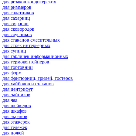
для резаков кондитерских
для риммеров
для салатников
для сахарниц
для сифонов
для сковородок
для соусников
для стаканов смесительных
для стоек интерьерных
для супниц
для табличек информационных
для термоконтейнеров
для тортовниц
для форм
для фритюрниц, грилей, тостеров
для хайболов и стаканов
для центрифуг
для чайников
для чая
для шейкеров
для шкафов
для экранов
для этажерок
для тележек
для ножей