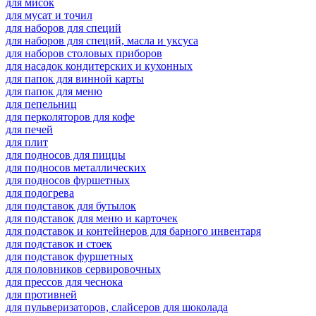
для мисок
для мусат и точил
для наборов для специй
для наборов для специй, масла и уксуса
для наборов столовых приборов
для насадок кондитерских и кухонных
для папок для винной карты
для папок для меню
для пепельниц
для перколяторов для кофе
для печей
для плит
для подносов для пиццы
для подносов металлических
для подносов фуршетных
для подогрева
для подставок для бутылок
для подставок для меню и карточек
для подставок и контейнеров для барного инвентаря
для подставок и стоек
для подставок фуршетных
для половников сервировочных
для прессов для чеснока
для противней
для пульверизаторов, слайсеров для шоколада