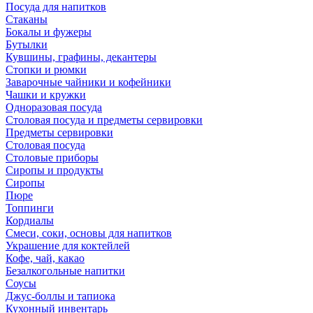
Посуда для напитков
Стаканы
Бокалы и фужеры
Бутылки
Кувшины, графины, декантеры
Стопки и рюмки
Заварочные чайники и кофейники
Чашки и кружки
Одноразовая посуда
Столовая посуда и предметы сервировки
Предметы сервировки
Столовая посуда
Столовые приборы
Сиропы и продукты
Сиропы
Пюре
Топпинги
Кордиалы
Смеси, соки, основы для напитков
Украшение для коктейлей
Кофе, чай, какао
Безалкогольные напитки
Соусы
Джус-боллы и тапиока
Кухонный инвентарь