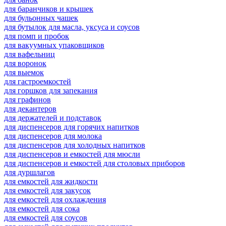
для баранчиков и крышек
для бульонных чашек
для бутылок для масла, уксуса и соусов
для помп и пробок
для вакуумных упаковщиков
для вафельниц
для воронок
для выемок
для гастроемкостей
для горшков для запекания
для графинов
для декантеров
для держателей и подставок
для диспенсеров для горячих напитков
для диспенсеров для молока
для диспенсеров для холодных напитков
для диспенсеров и емкостей для мюсли
для диспенсеров и емкостей для столовых приборов
для дуршлагов
для емкостей для жидкости
для емкостей для закусок
для емкостей для охлаждения
для емкостей для сока
для емкостей для соусов