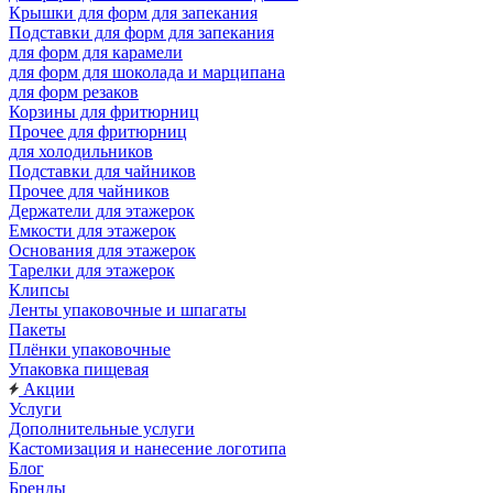
Крышки для форм для запекания
Подставки для форм для запекания
для форм для карамели
для форм для шоколада и марципана
для форм резаков
Корзины для фритюрниц
Прочее для фритюрниц
для холодильников
Подставки для чайников
Прочее для чайников
Держатели для этажерок
Емкости для этажерок
Основания для этажерок
Тарелки для этажерок
Клипсы
Ленты упаковочные и шпагаты
Пакеты
Плёнки упаковочные
Упаковка пищевая
Акции
Услуги
Дополнительные услуги
Кастомизация и нанесение логотипа
Блог
Бренды