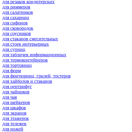
для резаков кондитерских
для риммеров
для салатников
для сахарниц
для сифонов
для сковородок
для соусников
для стаканов смесительных
для стоек интерьерных
для супниц
для табличек информационных
для термоконтейнеров
для тортовниц
для форм
для фритюрниц, грилей, тостеров
для хайболов и стаканов
для центрифуг
для чайников
для чая
для шейкеров
для шкафов
для экранов
для этажерок
для тележек
для ножей