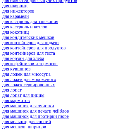
для емкостей для сыпучих продуктов
для икорниц
для инжекторов
для карамели
для кастрюль для запекания
для кастрюль и котлов
для кокотниц
для кондитерских мешков
для контейнеров для подачи
для контейнеров для продуктов
для контейнеров для теста
для корзин для хлеба
для кофейников и термосов
для кувшинов
для ложек для мисосупа
для ложек для мороженого
для ложек сервировочных
для лопат
для лопат для пиццы
для мармитов
для машинок для очистки
для машинок для печати лейблов
для машинок для протирки пюре
для мельниц для специй
для мешков, шприцов