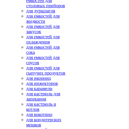
емкостей для
столовых приборов
для дуршлагов
для емкостей для
жидкости
для емкостей для
закусок
для емкостей для
охлаждения
для емкостей для
сока
для емкостей для
соусов
для емкостей для
сыпучих продуктов
для икорниц
для инжекторов
для карамели
для кастрюль для
запекания
для кастрюль и
котлов
для кокотниц
для кондитерских
мешков