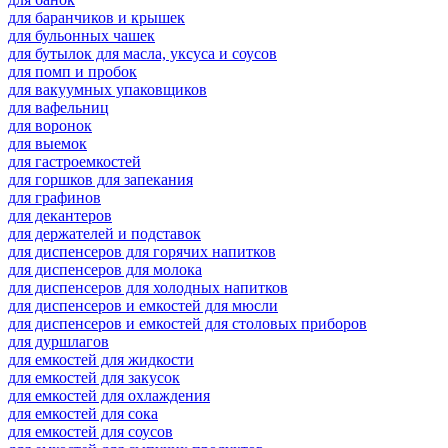
для баранчиков и крышек
для бульонных чашек
для бутылок для масла, уксуса и соусов
для помп и пробок
для вакуумных упаковщиков
для вафельниц
для воронок
для выемок
для гастроемкостей
для горшков для запекания
для графинов
для декантеров
для держателей и подставок
для диспенсеров для горячих напитков
для диспенсеров для молока
для диспенсеров для холодных напитков
для диспенсеров и емкостей для мюсли
для диспенсеров и емкостей для столовых приборов
для дуршлагов
для емкостей для жидкости
для емкостей для закусок
для емкостей для охлаждения
для емкостей для сока
для емкостей для соусов