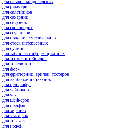
для резаков кондитерских
для риммеров
для салатников
для сахарниц
для сифонов
для сковородок
для соусников
для стаканов смесительных
для стоек интерьерных
для супниц
для табличек информационных
для термоконтейнеров
для тортовниц
для форм
для фритюрниц, грилей, тостеров
для хайболов и стаканов
для центрифуг
для чайников
для чая
для шейкеров
для шкафов
для экранов
для этажерок
для тележек
для ножей