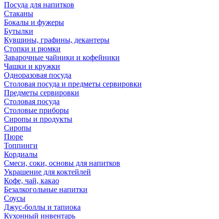
Посуда для напитков
Стаканы
Бокалы и фужеры
Бутылки
Кувшины, графины, декантеры
Стопки и рюмки
Заварочные чайники и кофейники
Чашки и кружки
Одноразовая посуда
Столовая посуда и предметы сервировки
Предметы сервировки
Столовая посуда
Столовые приборы
Сиропы и продукты
Сиропы
Пюре
Топпинги
Кордиалы
Смеси, соки, основы для напитков
Украшение для коктейлей
Кофе, чай, какао
Безалкогольные напитки
Соусы
Джус-боллы и тапиока
Кухонный инвентарь