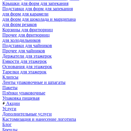
Крышки для форм для запекания
Подставки для форм для запекания
для форм для карамели
для форм для шоколада и марципана
для форм резаков
Корзины для фритюрниц
Прочее для фритюрниц
для холодильников
Подставки для чайников
Прочее для чайников
Держатели для этажерок
Емкости для этажерок
Основания для этажерок
Тарелки для этажерок
Клипсы
Ленты упаковочные и шпагаты
Пакеты
Плёнки упаковочные
Упаковка пищевая
Акции
Услуги
Дополнительные услуги
Кастомизация и нанесение логотипа
Блог
Бренды