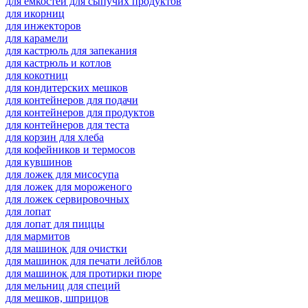
для емкостей для сыпучих продуктов
для икорниц
для инжекторов
для карамели
для кастрюль для запекания
для кастрюль и котлов
для кокотниц
для кондитерских мешков
для контейнеров для подачи
для контейнеров для продуктов
для контейнеров для теста
для корзин для хлеба
для кофейников и термосов
для кувшинов
для ложек для мисосупа
для ложек для мороженого
для ложек сервировочных
для лопат
для лопат для пиццы
для мармитов
для машинок для очистки
для машинок для печати лейблов
для машинок для протирки пюре
для мельниц для специй
для мешков, шприцов