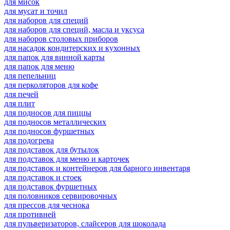
для мисок
для мусат и точил
для наборов для специй
для наборов для специй, масла и уксуса
для наборов столовых приборов
для насадок кондитерских и кухонных
для папок для винной карты
для папок для меню
для пепельниц
для перколяторов для кофе
для печей
для плит
для подносов для пиццы
для подносов металлических
для подносов фуршетных
для подогрева
для подставок для бутылок
для подставок для меню и карточек
для подставок и контейнеров для барного инвентаря
для подставок и стоек
для подставок фуршетных
для половников сервировочных
для прессов для чеснока
для противней
для пульверизаторов, слайсеров для шоколада