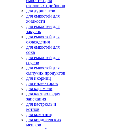
емкостей для
столовых приборов
для дуршлагов
для емкостей для
жидкости
для емкостей для
закусок
для емкостей для
охлаждения
для емкостей для
сока
для емкостей для
соусов
для емкостей для
сыпучих продуктов
для икорниц
для инжекторов
для карамели
для кастрюль для
запекания
для кастрюль и
котлов
для кокотниц
для кондитерских
мешков