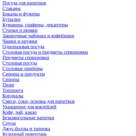
Посуда для напитков
Стаканы
Бокалы и фужеры
Бутылки
Кувшины, графины, декантеры
Стопки и рюмки
Заварочные чайники и кофейники
Чашки и кружки
Одноразовая посуда
Столовая посуда и предметы сервировки
Предметы сервировки
Столовая посуда
Столовые приборы
Сиропы и продукты
Сиропы
Пюре
Топпинги
Кордиалы
Смеси, соки, основы для напитков
Украшение для коктейлей
Кофе, чай, какао
Безалкогольные напитки
Соусы
Джус-боллы и тапиока
Кухонный инвентарь