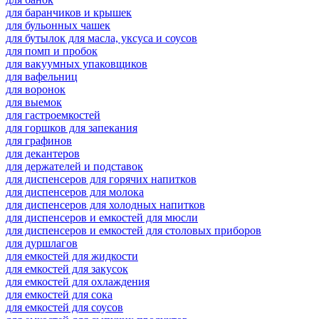
для баранчиков и крышек
для бульонных чашек
для бутылок для масла, уксуса и соусов
для помп и пробок
для вакуумных упаковщиков
для вафельниц
для воронок
для выемок
для гастроемкостей
для горшков для запекания
для графинов
для декантеров
для держателей и подставок
для диспенсеров для горячих напитков
для диспенсеров для молока
для диспенсеров для холодных напитков
для диспенсеров и емкостей для мюсли
для диспенсеров и емкостей для столовых приборов
для дуршлагов
для емкостей для жидкости
для емкостей для закусок
для емкостей для охлаждения
для емкостей для сока
для емкостей для соусов