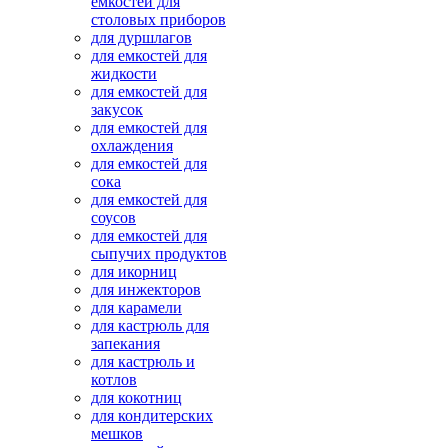
емкостей для
столовых приборов
для дуршлагов
для емкостей для
жидкости
для емкостей для
закусок
для емкостей для
охлаждения
для емкостей для
сока
для емкостей для
соусов
для емкостей для
сыпучих продуктов
для икорниц
для инжекторов
для карамели
для кастрюль для
запекания
для кастрюль и
котлов
для кокотниц
для кондитерских
мешков