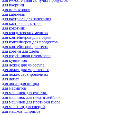
для емкостей для сыпучих продуктов
для икорниц
для инжекторов
для карамели
для кастрюль для запекания
для кастрюль и котлов
для кокотниц
для кондитерских мешков
для контейнеров для подачи
для контейнеров для продуктов
для контейнеров для теста
для корзин для хлеба
для кофейников и термосов
для кувшинов
для ложек для мисосупа
для ложек для мороженого
для ложек сервировочных
для лопат
для лопат для пиццы
для мармитов
для машинок для очистки
для машинок для печати лейблов
для машинок для протирки пюре
для мельниц для специй
для мешков, шприцов