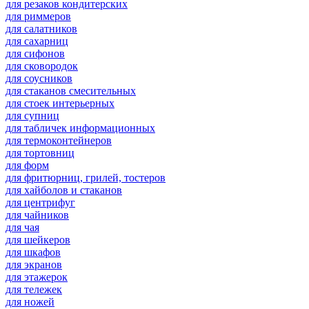
для резаков кондитерских
для риммеров
для салатников
для сахарниц
для сифонов
для сковородок
для соусников
для стаканов смесительных
для стоек интерьерных
для супниц
для табличек информационных
для термоконтейнеров
для тортовниц
для форм
для фритюрниц, грилей, тостеров
для хайболов и стаканов
для центрифуг
для чайников
для чая
для шейкеров
для шкафов
для экранов
для этажерок
для тележек
для ножей