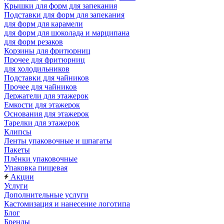
Крышки для форм для запекания
Подставки для форм для запекания
для форм для карамели
для форм для шоколада и марципана
для форм резаков
Корзины для фритюрниц
Прочее для фритюрниц
для холодильников
Подставки для чайников
Прочее для чайников
Держатели для этажерок
Емкости для этажерок
Основания для этажерок
Тарелки для этажерок
Клипсы
Ленты упаковочные и шпагаты
Пакеты
Плёнки упаковочные
Упаковка пищевая
Акции
Услуги
Дополнительные услуги
Кастомизация и нанесение логотипа
Блог
Бренды