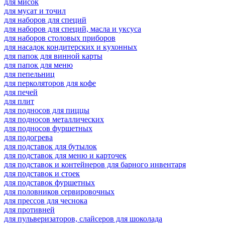
для мисок
для мусат и точил
для наборов для специй
для наборов для специй, масла и уксуса
для наборов столовых приборов
для насадок кондитерских и кухонных
для папок для винной карты
для папок для меню
для пепельниц
для перколяторов для кофе
для печей
для плит
для подносов для пиццы
для подносов металлических
для подносов фуршетных
для подогрева
для подставок для бутылок
для подставок для меню и карточек
для подставок и контейнеров для барного инвентаря
для подставок и стоек
для подставок фуршетных
для половников сервировочных
для прессов для чеснока
для противней
для пульверизаторов, слайсеров для шоколада