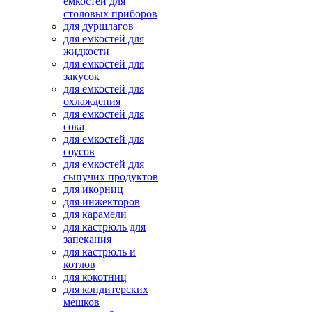
емкостей для
столовых приборов
для дуршлагов
для емкостей для
жидкости
для емкостей для
закусок
для емкостей для
охлаждения
для емкостей для
сока
для емкостей для
соусов
для емкостей для
сыпучих продуктов
для икорниц
для инжекторов
для карамели
для кастрюль для
запекания
для кастрюль и
котлов
для кокотниц
для кондитерских
мешков