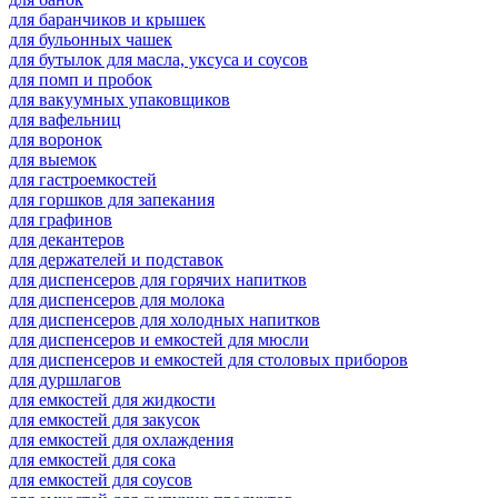
для баранчиков и крышек
для бульонных чашек
для бутылок для масла, уксуса и соусов
для помп и пробок
для вакуумных упаковщиков
для вафельниц
для воронок
для выемок
для гастроемкостей
для горшков для запекания
для графинов
для декантеров
для держателей и подставок
для диспенсеров для горячих напитков
для диспенсеров для молока
для диспенсеров для холодных напитков
для диспенсеров и емкостей для мюсли
для диспенсеров и емкостей для столовых приборов
для дуршлагов
для емкостей для жидкости
для емкостей для закусок
для емкостей для охлаждения
для емкостей для сока
для емкостей для соусов