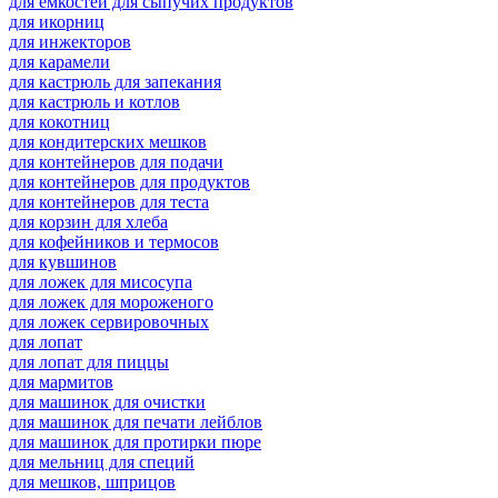
для емкостей для сыпучих продуктов
для икорниц
для инжекторов
для карамели
для кастрюль для запекания
для кастрюль и котлов
для кокотниц
для кондитерских мешков
для контейнеров для подачи
для контейнеров для продуктов
для контейнеров для теста
для корзин для хлеба
для кофейников и термосов
для кувшинов
для ложек для мисосупа
для ложек для мороженого
для ложек сервировочных
для лопат
для лопат для пиццы
для мармитов
для машинок для очистки
для машинок для печати лейблов
для машинок для протирки пюре
для мельниц для специй
для мешков, шприцов