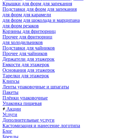
Крышки для форм для запекания
Подставки для форм для запекания
для форм для карамели
для форм для шоколада и марципана
для форм резаков
Корзины для фритюрниц
Прочее для фритюрниц
для холодильников
Подставки для чайников
Прочее для чайников
Держатели для этажерок
Емкости для этажерок
Основания для этажерок
Тарелки для этажерок
Клипсы
Ленты упаковочные и шпагаты
Пакеты
Плёнки упаковочные
Упаковка пищевая
Акции
Услуги
Дополнительные услуги
Кастомизация и нанесение логотипа
Блог
Бренды