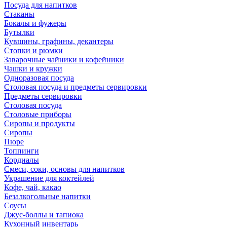
Посуда для напитков
Стаканы
Бокалы и фужеры
Бутылки
Кувшины, графины, декантеры
Стопки и рюмки
Заварочные чайники и кофейники
Чашки и кружки
Одноразовая посуда
Столовая посуда и предметы сервировки
Предметы сервировки
Столовая посуда
Столовые приборы
Сиропы и продукты
Сиропы
Пюре
Топпинги
Кордиалы
Смеси, соки, основы для напитков
Украшение для коктейлей
Кофе, чай, какао
Безалкогольные напитки
Соусы
Джус-боллы и тапиока
Кухонный инвентарь