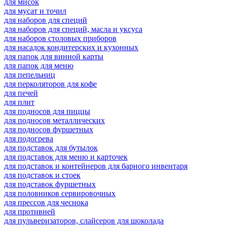
для мисок
для мусат и точил
для наборов для специй
для наборов для специй, масла и уксуса
для наборов столовых приборов
для насадок кондитерских и кухонных
для папок для винной карты
для папок для меню
для пепельниц
для перколяторов для кофе
для печей
для плит
для подносов для пиццы
для подносов металлических
для подносов фуршетных
для подогрева
для подставок для бутылок
для подставок для меню и карточек
для подставок и контейнеров для барного инвентаря
для подставок и стоек
для подставок фуршетных
для половников сервировочных
для прессов для чеснока
для противней
для пульверизаторов, слайсеров для шоколада