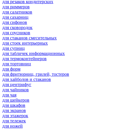
для резаков кондитерских
для риммеров
для салатников
для сахарниц
для сифонов
для сковородок
для соусников
для стаканов смесительных
для стоек интерьерных
для супниц
для табличек информационных
для термоконтейнеров
для тортовниц
для форм
для фритюрниц, грилей, тостеров
для хайболов и стаканов
для центрифуг
для чайников
для чая
для шейкеров
для шкафов
для экранов
для этажерок
для тележек
для ножей