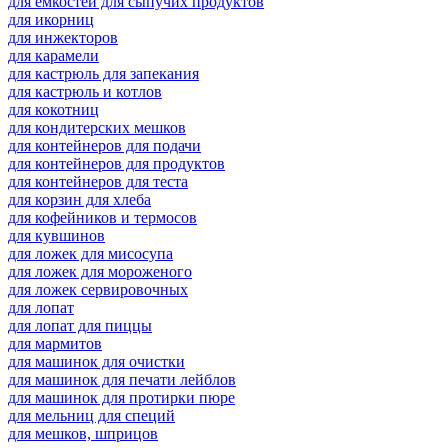
для емкостей для сыпучих продуктов
для икорниц
для инжекторов
для карамели
для кастрюль для запекания
для кастрюль и котлов
для кокотниц
для кондитерских мешков
для контейнеров для подачи
для контейнеров для продуктов
для контейнеров для теста
для корзин для хлеба
для кофейников и термосов
для кувшинов
для ложек для мисосупа
для ложек для мороженого
для ложек сервировочных
для лопат
для лопат для пиццы
для мармитов
для машинок для очистки
для машинок для печати лейблов
для машинок для протирки пюре
для мельниц для специй
для мешков, шприцов