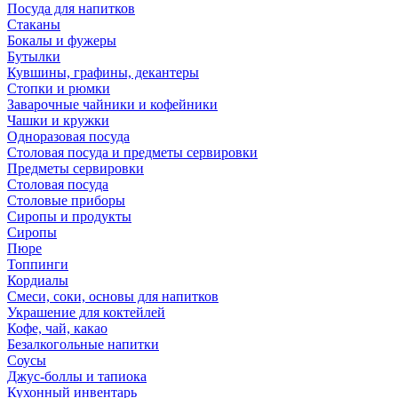
Посуда для напитков
Стаканы
Бокалы и фужеры
Бутылки
Кувшины, графины, декантеры
Стопки и рюмки
Заварочные чайники и кофейники
Чашки и кружки
Одноразовая посуда
Столовая посуда и предметы сервировки
Предметы сервировки
Столовая посуда
Столовые приборы
Сиропы и продукты
Сиропы
Пюре
Топпинги
Кордиалы
Смеси, соки, основы для напитков
Украшение для коктейлей
Кофе, чай, какао
Безалкогольные напитки
Соусы
Джус-боллы и тапиока
Кухонный инвентарь