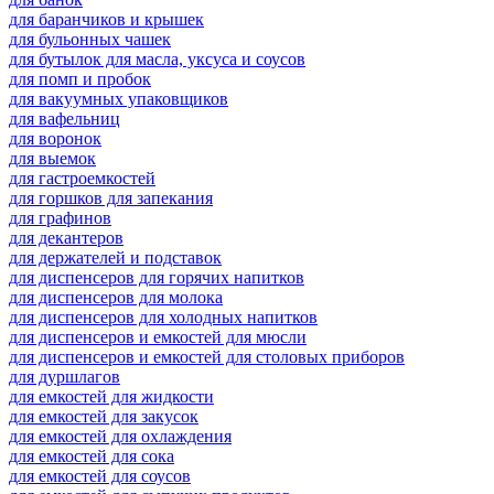
для баранчиков и крышек
для бульонных чашек
для бутылок для масла, уксуса и соусов
для помп и пробок
для вакуумных упаковщиков
для вафельниц
для воронок
для выемок
для гастроемкостей
для горшков для запекания
для графинов
для декантеров
для держателей и подставок
для диспенсеров для горячих напитков
для диспенсеров для молока
для диспенсеров для холодных напитков
для диспенсеров и емкостей для мюсли
для диспенсеров и емкостей для столовых приборов
для дуршлагов
для емкостей для жидкости
для емкостей для закусок
для емкостей для охлаждения
для емкостей для сока
для емкостей для соусов