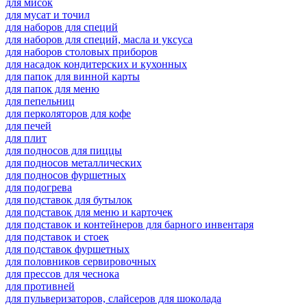
для мисок
для мусат и точил
для наборов для специй
для наборов для специй, масла и уксуса
для наборов столовых приборов
для насадок кондитерских и кухонных
для папок для винной карты
для папок для меню
для пепельниц
для перколяторов для кофе
для печей
для плит
для подносов для пиццы
для подносов металлических
для подносов фуршетных
для подогрева
для подставок для бутылок
для подставок для меню и карточек
для подставок и контейнеров для барного инвентаря
для подставок и стоек
для подставок фуршетных
для половников сервировочных
для прессов для чеснока
для противней
для пульверизаторов, слайсеров для шоколада