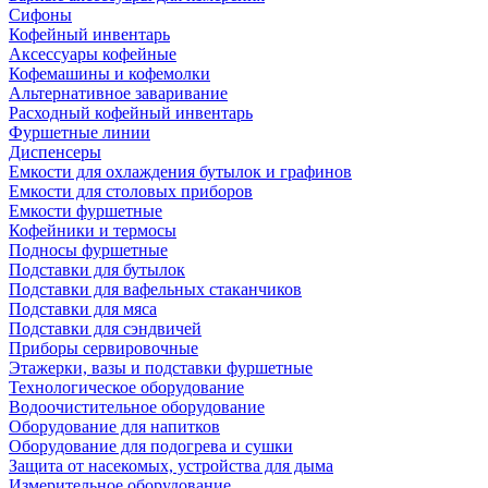
Сифоны
Кофейный инвентарь
Аксессуары кофейные
Кофемашины и кофемолки
Альтернативное заваривание
Расходный кофейный инвентарь
Фуршетные линии
Диспенсеры
Емкости для охлаждения бутылок и графинов
Емкости для столовых приборов
Емкости фуршетные
Кофейники и термосы
Подносы фуршетные
Подставки для бутылок
Подставки для вафельных стаканчиков
Подставки для мяса
Подставки для сэндвичей
Приборы сервировочные
Этажерки, вазы и подставки фуршетные
Технологическое оборудование
Водоочистительное оборудование
Оборудование для напитков
Оборудование для подогрева и сушки
Защита от насекомых, устройства для дыма
Измерительное оборудование