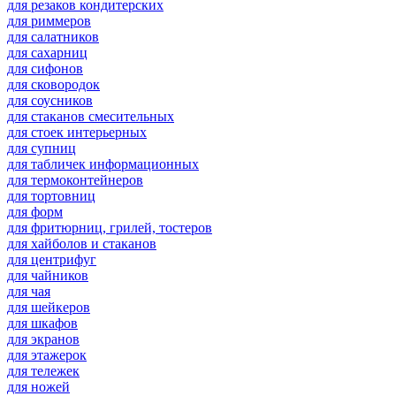
для резаков кондитерских
для риммеров
для салатников
для сахарниц
для сифонов
для сковородок
для соусников
для стаканов смесительных
для стоек интерьерных
для супниц
для табличек информационных
для термоконтейнеров
для тортовниц
для форм
для фритюрниц, грилей, тостеров
для хайболов и стаканов
для центрифуг
для чайников
для чая
для шейкеров
для шкафов
для экранов
для этажерок
для тележек
для ножей