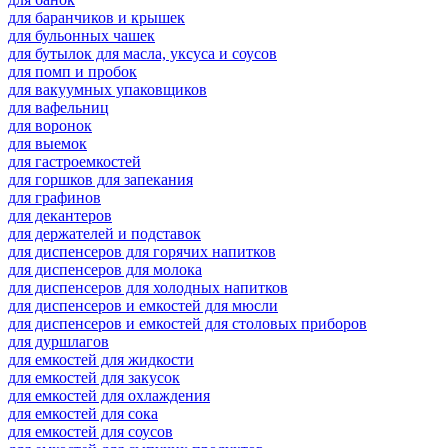
для баранчиков и крышек
для бульонных чашек
для бутылок для масла, уксуса и соусов
для помп и пробок
для вакуумных упаковщиков
для вафельниц
для воронок
для выемок
для гастроемкостей
для горшков для запекания
для графинов
для декантеров
для держателей и подставок
для диспенсеров для горячих напитков
для диспенсеров для молока
для диспенсеров для холодных напитков
для диспенсеров и емкостей для мюсли
для диспенсеров и емкостей для столовых приборов
для дуршлагов
для емкостей для жидкости
для емкостей для закусок
для емкостей для охлаждения
для емкостей для сока
для емкостей для соусов