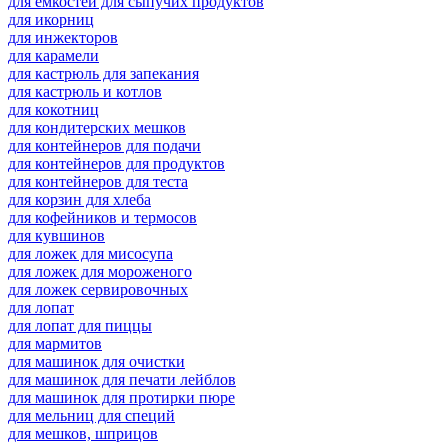
для емкостей для сыпучих продуктов
для икорниц
для инжекторов
для карамели
для кастрюль для запекания
для кастрюль и котлов
для кокотниц
для кондитерских мешков
для контейнеров для подачи
для контейнеров для продуктов
для контейнеров для теста
для корзин для хлеба
для кофейников и термосов
для кувшинов
для ложек для мисосупа
для ложек для мороженого
для ложек сервировочных
для лопат
для лопат для пиццы
для мармитов
для машинок для очистки
для машинок для печати лейблов
для машинок для протирки пюре
для мельниц для специй
для мешков, шприцов