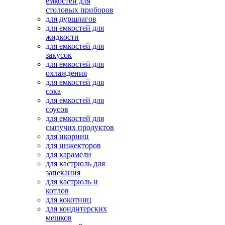
емкостей для
столовых приборов
для дуршлагов
для емкостей для
жидкости
для емкостей для
закусок
для емкостей для
охлаждения
для емкостей для
сока
для емкостей для
соусов
для емкостей для
сыпучих продуктов
для икорниц
для инжекторов
для карамели
для кастрюль для
запекания
для кастрюль и
котлов
для кокотниц
для кондитерских
мешков