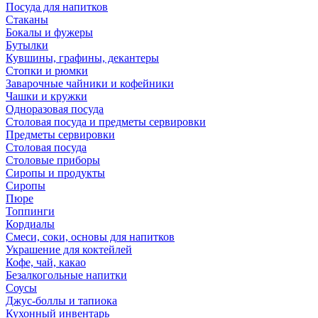
Посуда для напитков
Стаканы
Бокалы и фужеры
Бутылки
Кувшины, графины, декантеры
Стопки и рюмки
Заварочные чайники и кофейники
Чашки и кружки
Одноразовая посуда
Столовая посуда и предметы сервировки
Предметы сервировки
Столовая посуда
Столовые приборы
Сиропы и продукты
Сиропы
Пюре
Топпинги
Кордиалы
Смеси, соки, основы для напитков
Украшение для коктейлей
Кофе, чай, какао
Безалкогольные напитки
Соусы
Джус-боллы и тапиока
Кухонный инвентарь