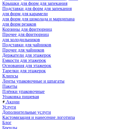
Крышки для форм для запекания
Подставки для форм для запекания
для форм для карамели
для форм для шоколада и марципана
для форм резаков
Корзины для фритюрниц
Прочее для фритюрниц
для холодильников
Подставки для чайников
Прочее для чайников
Держатели для этажерок
Емкости для этажерок
Основания для этажерок
Тарелки для этажерок
Клипсы
Ленты упаковочные и шпагаты
Пакеты
Плёнки упаковочные
Упаковка пищевая
Акции
Услуги
Дополнительные услуги
Кастомизация и нанесение логотипа
Блог
Бренды