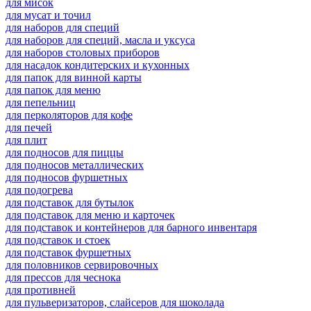
для мисок
для мусат и точил
для наборов для специй
для наборов для специй, масла и уксуса
для наборов столовых приборов
для насадок кондитерских и кухонных
для папок для винной карты
для папок для меню
для пепельниц
для перколяторов для кофе
для печей
для плит
для подносов для пиццы
для подносов металлических
для подносов фуршетных
для подогрева
для подставок для бутылок
для подставок для меню и карточек
для подставок и контейнеров для барного инвентаря
для подставок и стоек
для подставок фуршетных
для половников сервировочных
для прессов для чеснока
для противней
для пульверизаторов, слайсеров для шоколада