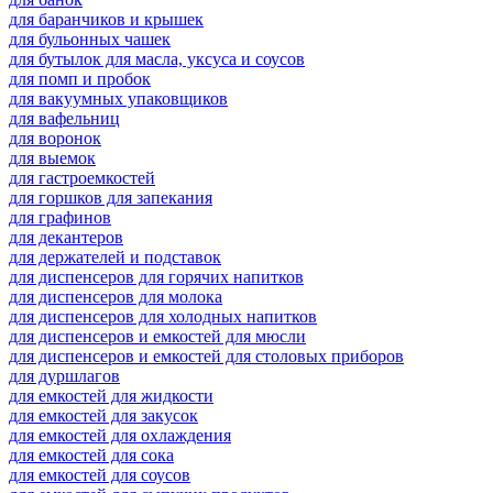
для баранчиков и крышек
для бульонных чашек
для бутылок для масла, уксуса и соусов
для помп и пробок
для вакуумных упаковщиков
для вафельниц
для воронок
для выемок
для гастроемкостей
для горшков для запекания
для графинов
для декантеров
для держателей и подставок
для диспенсеров для горячих напитков
для диспенсеров для молока
для диспенсеров для холодных напитков
для диспенсеров и емкостей для мюсли
для диспенсеров и емкостей для столовых приборов
для дуршлагов
для емкостей для жидкости
для емкостей для закусок
для емкостей для охлаждения
для емкостей для сока
для емкостей для соусов