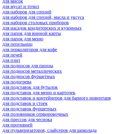
для мисок
для мусат и точил
для наборов для специй
для наборов для специй, масла и уксуса
для наборов столовых приборов
для насадок кондитерских и кухонных
для папок для винной карты
для папок для меню
для пепельниц
для перколяторов для кофе
для печей
для плит
для подносов для пиццы
для подносов металлических
для подносов фуршетных
для подогрева
для подставок для бутылок
для подставок для меню и карточек
для подставок и контейнеров для барного инвентаря
для подставок и стоек
для подставок фуршетных
для половников сервировочных
для прессов для чеснока
для противней
для пульверизаторов, слайсеров для шоколада