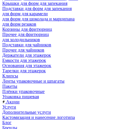
Крышки для форм для запекания
Подставки для форм для запекания
для форм для карамели
для форм для шоколада и марципана
для форм резаков
Корзины для фритюрниц
Прочее для фритюрниц
для холодильников
Подставки для чайников
Прочее для чайников
Держатели для этажерок
Емкости для этажерок
Основания для этажерок
Тарелки для этажерок
Клипсы
Ленты упаковочные и шпагаты
Пакеты
Плёнки упаковочные
Упаковка пищевая
Акции
Услуги
Дополнительные услуги
Кастомизация и нанесение логотипа
Блог
Бренды