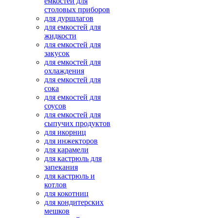
емкостей для
столовых приборов
для дуршлагов
для емкостей для
жидкости
для емкостей для
закусок
для емкостей для
охлаждения
для емкостей для
сока
для емкостей для
соусов
для емкостей для
сыпучих продуктов
для икорниц
для инжекторов
для карамели
для кастрюль для
запекания
для кастрюль и
котлов
для кокотниц
для кондитерских
мешков