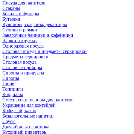
Посуда для напитков
Стаканы
Бокалы и фужеры
Бутылки
Кувшины, графины, декантеры
Стопки и рюмки
Заварочные чайники и кофейники
Чашки и кружки
Одноразовая посуда
Столовая посуда и предметы сервировки
Предметы сервировки
Столовая посуда
Столовые приборы
Сиропы и продукты
Сиропы
Пюре
Топпинги
Кордиалы
Смеси, соки, основы для напитков
Украшение для коктейлей
Кофе, чай, какао
Безалкогольные напитки
Соусы
Джус-боллы и тапиока
Кухонный инвентарь