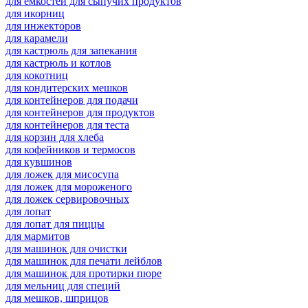
для емкостей для сыпучих продуктов
для икорниц
для инжекторов
для карамели
для кастрюль для запекания
для кастрюль и котлов
для кокотниц
для кондитерских мешков
для контейнеров для подачи
для контейнеров для продуктов
для контейнеров для теста
для корзин для хлеба
для кофейников и термосов
для кувшинов
для ложек для мисосупа
для ложек для мороженого
для ложек сервировочных
для лопат
для лопат для пиццы
для мармитов
для машинок для очистки
для машинок для печати лейблов
для машинок для протирки пюре
для мельниц для специй
для мешков, шприцов