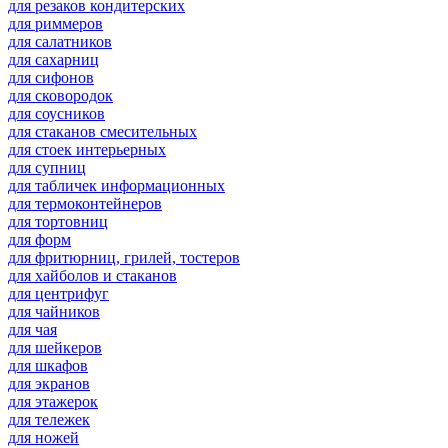
для резаков кондитерских
для риммеров
для салатников
для сахарниц
для сифонов
для сковородок
для соусников
для стаканов смесительных
для стоек интерьерных
для супниц
для табличек информационных
для термоконтейнеров
для тортовниц
для форм
для фритюрниц, грилей, тостеров
для хайболов и стаканов
для центрифуг
для чайников
для чая
для шейкеров
для шкафов
для экранов
для этажерок
для тележек
для ножей