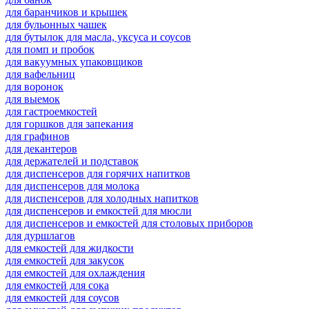
для баранчиков и крышек
для бульонных чашек
для бутылок для масла, уксуса и соусов
для помп и пробок
для вакуумных упаковщиков
для вафельниц
для воронок
для выемок
для гастроемкостей
для горшков для запекания
для графинов
для декантеров
для держателей и подставок
для диспенсеров для горячих напитков
для диспенсеров для молока
для диспенсеров для холодных напитков
для диспенсеров и емкостей для мюсли
для диспенсеров и емкостей для столовых приборов
для дуршлагов
для емкостей для жидкости
для емкостей для закусок
для емкостей для охлаждения
для емкостей для сока
для емкостей для соусов