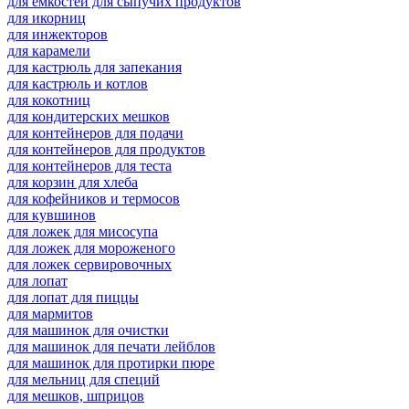
для емкостей для сыпучих продуктов
для икорниц
для инжекторов
для карамели
для кастрюль для запекания
для кастрюль и котлов
для кокотниц
для кондитерских мешков
для контейнеров для подачи
для контейнеров для продуктов
для контейнеров для теста
для корзин для хлеба
для кофейников и термосов
для кувшинов
для ложек для мисосупа
для ложек для мороженого
для ложек сервировочных
для лопат
для лопат для пиццы
для мармитов
для машинок для очистки
для машинок для печати лейблов
для машинок для протирки пюре
для мельниц для специй
для мешков, шприцов