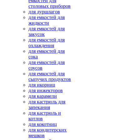
емкостей для
столовых приборов
для дуршлагов
для емкостей для
жидкости
для емкостей для
закусок
для емкостей для
охлаждения
для емкостей для
сока
для емкостей для
соусов
для емкостей для
сыпучих продуктов
для икорниц
для инжекторов
для карамели
для кастрюль для
запекания
для кастрюль и
котлов
для кокотниц
для кондитерских
мешков