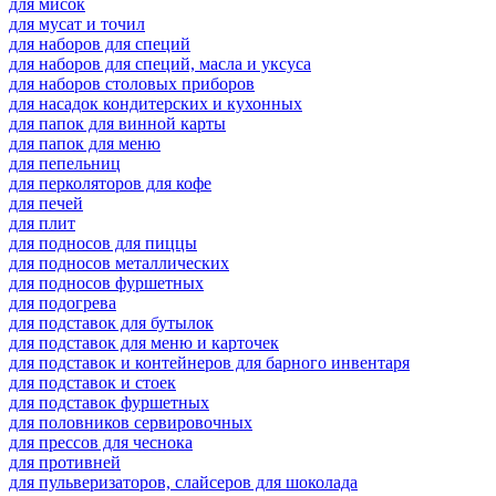
для мисок
для мусат и точил
для наборов для специй
для наборов для специй, масла и уксуса
для наборов столовых приборов
для насадок кондитерских и кухонных
для папок для винной карты
для папок для меню
для пепельниц
для перколяторов для кофе
для печей
для плит
для подносов для пиццы
для подносов металлических
для подносов фуршетных
для подогрева
для подставок для бутылок
для подставок для меню и карточек
для подставок и контейнеров для барного инвентаря
для подставок и стоек
для подставок фуршетных
для половников сервировочных
для прессов для чеснока
для противней
для пульверизаторов, слайсеров для шоколада