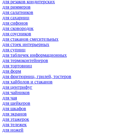
для резаков кондитерских
для риммеров
для салатников
для сахарниц
для сифонов
для сковородок
для соусников
для стаканов смесительных
для стоек интерьерных
для супниц
для табличек информационных
для термоконтейнеров
для тортовниц
для форм
для фритюрниц, грилей, тостеров
для хайболов и стаканов
для центрифуг
для чайников
для чая
для шейкеров
для шкафов
для экранов
для этажерок
для тележек
для ножей