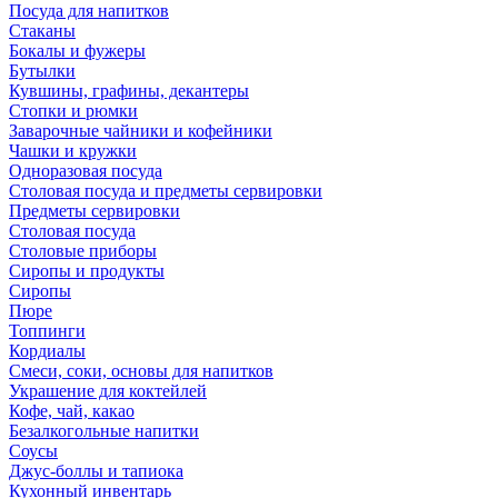
Посуда для напитков
Стаканы
Бокалы и фужеры
Бутылки
Кувшины, графины, декантеры
Стопки и рюмки
Заварочные чайники и кофейники
Чашки и кружки
Одноразовая посуда
Столовая посуда и предметы сервировки
Предметы сервировки
Столовая посуда
Столовые приборы
Сиропы и продукты
Сиропы
Пюре
Топпинги
Кордиалы
Смеси, соки, основы для напитков
Украшение для коктейлей
Кофе, чай, какао
Безалкогольные напитки
Соусы
Джус-боллы и тапиока
Кухонный инвентарь