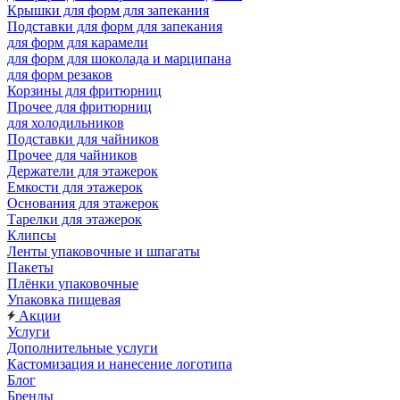
Крышки для форм для запекания
Подставки для форм для запекания
для форм для карамели
для форм для шоколада и марципана
для форм резаков
Корзины для фритюрниц
Прочее для фритюрниц
для холодильников
Подставки для чайников
Прочее для чайников
Держатели для этажерок
Емкости для этажерок
Основания для этажерок
Тарелки для этажерок
Клипсы
Ленты упаковочные и шпагаты
Пакеты
Плёнки упаковочные
Упаковка пищевая
Акции
Услуги
Дополнительные услуги
Кастомизация и нанесение логотипа
Блог
Бренды