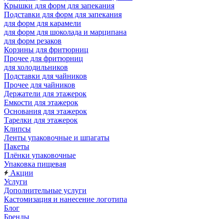
Крышки для форм для запекания
Подставки для форм для запекания
для форм для карамели
для форм для шоколада и марципана
для форм резаков
Корзины для фритюрниц
Прочее для фритюрниц
для холодильников
Подставки для чайников
Прочее для чайников
Держатели для этажерок
Емкости для этажерок
Основания для этажерок
Тарелки для этажерок
Клипсы
Ленты упаковочные и шпагаты
Пакеты
Плёнки упаковочные
Упаковка пищевая
Акции
Услуги
Дополнительные услуги
Кастомизация и нанесение логотипа
Блог
Бренды