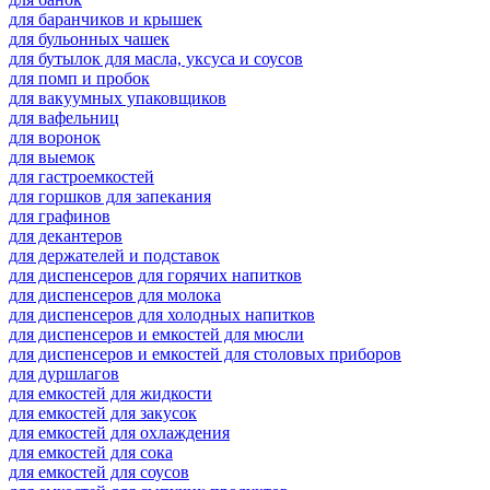
для баранчиков и крышек
для бульонных чашек
для бутылок для масла, уксуса и соусов
для помп и пробок
для вакуумных упаковщиков
для вафельниц
для воронок
для выемок
для гастроемкостей
для горшков для запекания
для графинов
для декантеров
для держателей и подставок
для диспенсеров для горячих напитков
для диспенсеров для молока
для диспенсеров для холодных напитков
для диспенсеров и емкостей для мюсли
для диспенсеров и емкостей для столовых приборов
для дуршлагов
для емкостей для жидкости
для емкостей для закусок
для емкостей для охлаждения
для емкостей для сока
для емкостей для соусов