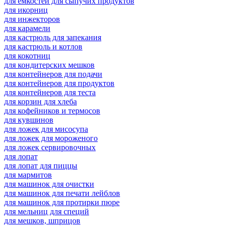
для емкостей для сыпучих продуктов
для икорниц
для инжекторов
для карамели
для кастрюль для запекания
для кастрюль и котлов
для кокотниц
для кондитерских мешков
для контейнеров для подачи
для контейнеров для продуктов
для контейнеров для теста
для корзин для хлеба
для кофейников и термосов
для кувшинов
для ложек для мисосупа
для ложек для мороженого
для ложек сервировочных
для лопат
для лопат для пиццы
для мармитов
для машинок для очистки
для машинок для печати лейблов
для машинок для протирки пюре
для мельниц для специй
для мешков, шприцов