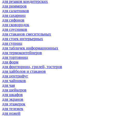
для резаков кондитерских
для риммеров
для салатников
для сахарниц
для сифонов
для сковородок
для соусников
для стаканов смесительных
для стоек интерьерных
для супниц
для табличек информационных
для термоконтейнеров
для тортовниц
для форм
для фритюрниц, грилей, тостеров
для хайболов и стаканов
для центрифуг
для чайников
для чая
для шейкеров
для шкафов
для экранов
для этажерок
для тележек
для ножей