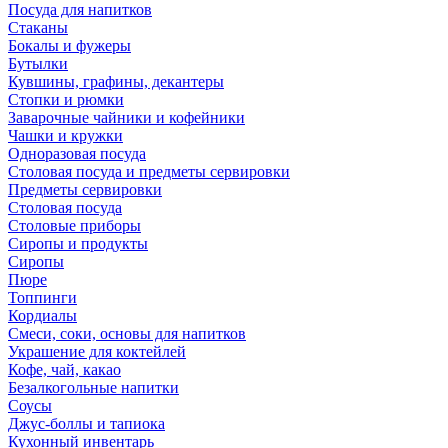
Посуда для напитков
Стаканы
Бокалы и фужеры
Бутылки
Кувшины, графины, декантеры
Стопки и рюмки
Заварочные чайники и кофейники
Чашки и кружки
Одноразовая посуда
Столовая посуда и предметы сервировки
Предметы сервировки
Столовая посуда
Столовые приборы
Сиропы и продукты
Сиропы
Пюре
Топпинги
Кордиалы
Смеси, соки, основы для напитков
Украшение для коктейлей
Кофе, чай, какао
Безалкогольные напитки
Соусы
Джус-боллы и тапиока
Кухонный инвентарь