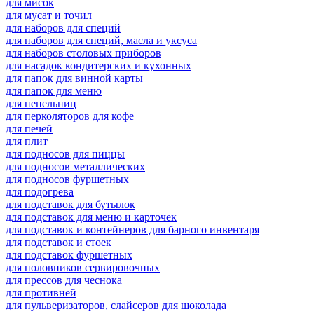
для мисок
для мусат и точил
для наборов для специй
для наборов для специй, масла и уксуса
для наборов столовых приборов
для насадок кондитерских и кухонных
для папок для винной карты
для папок для меню
для пепельниц
для перколяторов для кофе
для печей
для плит
для подносов для пиццы
для подносов металлических
для подносов фуршетных
для подогрева
для подставок для бутылок
для подставок для меню и карточек
для подставок и контейнеров для барного инвентаря
для подставок и стоек
для подставок фуршетных
для половников сервировочных
для прессов для чеснока
для противней
для пульверизаторов, слайсеров для шоколада