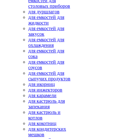
емкостей для
столовых приборов
для дуршлагов
для емкостей для
жидкости
для емкостей для
закусок
для емкостей для
охлаждения
для емкостей для
сока
для емкостей для
соусов
для емкостей для
сыпучих продуктов
для икорниц
для инжекторов
для карамели
для кастрюль для
запекания
для кастрюль и
котлов
для кокотниц
для кондитерских
мешков