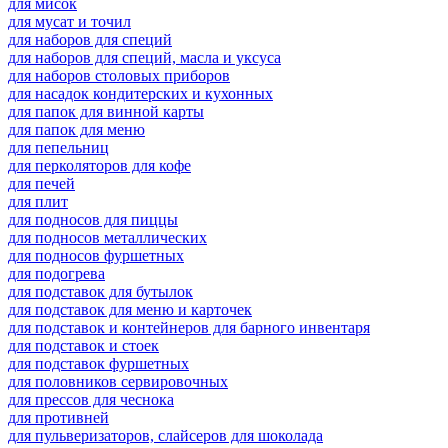
для мисок
для мусат и точил
для наборов для специй
для наборов для специй, масла и уксуса
для наборов столовых приборов
для насадок кондитерских и кухонных
для папок для винной карты
для папок для меню
для пепельниц
для перколяторов для кофе
для печей
для плит
для подносов для пиццы
для подносов металлических
для подносов фуршетных
для подогрева
для подставок для бутылок
для подставок для меню и карточек
для подставок и контейнеров для барного инвентаря
для подставок и стоек
для подставок фуршетных
для половников сервировочных
для прессов для чеснока
для противней
для пульверизаторов, слайсеров для шоколада