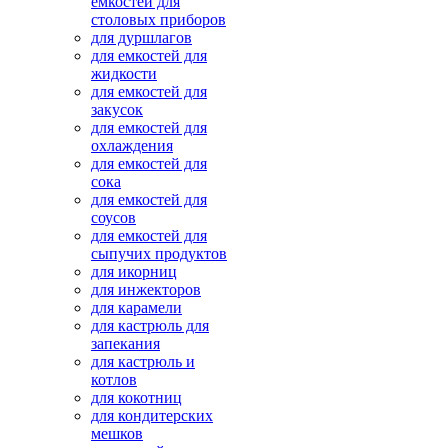
емкостей для
столовых приборов
для дуршлагов
для емкостей для
жидкости
для емкостей для
закусок
для емкостей для
охлаждения
для емкостей для
сока
для емкостей для
соусов
для емкостей для
сыпучих продуктов
для икорниц
для инжекторов
для карамели
для кастрюль для
запекания
для кастрюль и
котлов
для кокотниц
для кондитерских
мешков