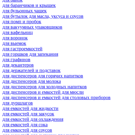
для баранчиков и крышек
для бульонных чашек
для бутылок для масла, уксуса и соусов
для помп и пробок
для вакуумных упаковщиков
для вафельниц
для воронок
для выемок
для гастроемкостей
для горшков для запекания
для графинов
для декантеров
для держателей и подставок
для диспенсеров для горячих напитков
для диспенсеров для молока
для диспенсеров для холодных напитков
для диспенсеров и емкостей для мюсли
для диспенсеров и емкостей для столовых приборов
для дуршлагов
для емкостей для жидкости
для емкостей для закусок
для емкостей для охлаждения
для емкостей для сока
для емкостей для соусов