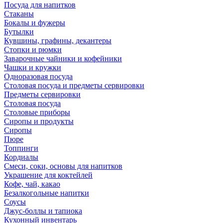
Посуда для напитков
Стаканы
Бокалы и фужеры
Бутылки
Кувшины, графины, декантеры
Стопки и рюмки
Заварочные чайники и кофейники
Чашки и кружки
Одноразовая посуда
Столовая посуда и предметы сервировки
Предметы сервировки
Столовая посуда
Столовые приборы
Сиропы и продукты
Сиропы
Пюре
Топпинги
Кордиалы
Смеси, соки, основы для напитков
Украшение для коктейлей
Кофе, чай, какао
Безалкогольные напитки
Соусы
Джус-боллы и тапиока
Кухонный инвентарь