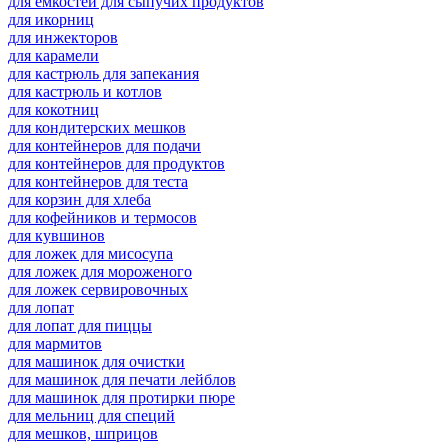
для емкостей для сыпучих продуктов
для икорниц
для инжекторов
для карамели
для кастрюль для запекания
для кастрюль и котлов
для кокотниц
для кондитерских мешков
для контейнеров для подачи
для контейнеров для продуктов
для контейнеров для теста
для корзин для хлеба
для кофейников и термосов
для кувшинов
для ложек для мисосупа
для ложек для мороженого
для ложек сервировочных
для лопат
для лопат для пиццы
для мармитов
для машинок для очистки
для машинок для печати лейблов
для машинок для протирки пюре
для мельниц для специй
для мешков, шприцов