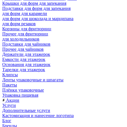
Крышки для форм для запекания
Подставки для форм для запекания
для форм для карамели
для форм для шоколада и марципана
для форм резаков
Корзины для фритюрниц
Прочее для фритюрниц
для холодильников
Подставки для чайников
Прочее для чайников
Держатели для этажерок
Емкости для этажерок
Основания для этажерок
Тарелки для этажерок
Клипсы
Ленты упаковочные и шпагаты
Пакеты
Плёнки упаковочные
Упаковка пищевая
Акции
Услуги
Дополнительные услуги
Кастомизация и нанесение логотипа
Блог
Бренды