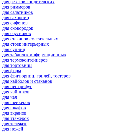
для резаков кондитерских
для риммеров
для салатников
для сахарниц
для сифонов
для сковородок
для соусников
для стаканов смесительных
для стоек интерьерных
для супниц
для табличек информационных
для термоконтейнеров
для тортовниц
для форм
для фритюрниц, грилей, тостеров
для хайболов и стаканов
для центрифуг
для чайников
для чая
для шейкеров
для шкафов
для экранов
для этажерок
для тележек
для ножей