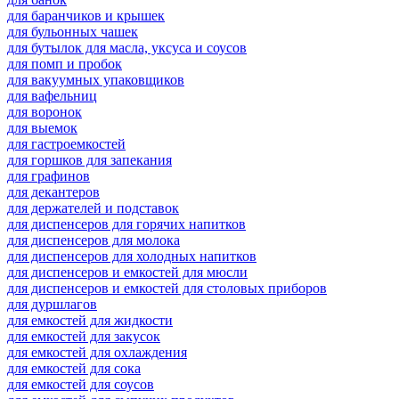
для баранчиков и крышек
для бульонных чашек
для бутылок для масла, уксуса и соусов
для помп и пробок
для вакуумных упаковщиков
для вафельниц
для воронок
для выемок
для гастроемкостей
для горшков для запекания
для графинов
для декантеров
для держателей и подставок
для диспенсеров для горячих напитков
для диспенсеров для молока
для диспенсеров для холодных напитков
для диспенсеров и емкостей для мюсли
для диспенсеров и емкостей для столовых приборов
для дуршлагов
для емкостей для жидкости
для емкостей для закусок
для емкостей для охлаждения
для емкостей для сока
для емкостей для соусов