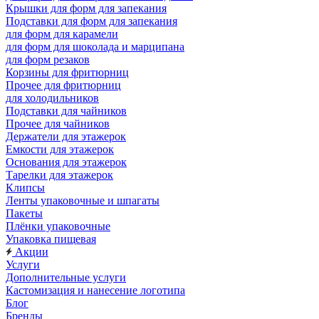
Крышки для форм для запекания
Подставки для форм для запекания
для форм для карамели
для форм для шоколада и марципана
для форм резаков
Корзины для фритюрниц
Прочее для фритюрниц
для холодильников
Подставки для чайников
Прочее для чайников
Держатели для этажерок
Емкости для этажерок
Основания для этажерок
Тарелки для этажерок
Клипсы
Ленты упаковочные и шпагаты
Пакеты
Плёнки упаковочные
Упаковка пищевая
Акции
Услуги
Дополнительные услуги
Кастомизация и нанесение логотипа
Блог
Бренды