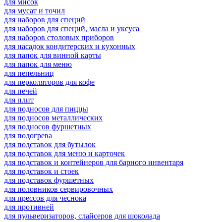
для мисок
для мусат и точил
для наборов для специй
для наборов для специй, масла и уксуса
для наборов столовых приборов
для насадок кондитерских и кухонных
для папок для винной карты
для папок для меню
для пепельниц
для перколяторов для кофе
для печей
для плит
для подносов для пиццы
для подносов металлических
для подносов фуршетных
для подогрева
для подставок для бутылок
для подставок для меню и карточек
для подставок и контейнеров для барного инвентаря
для подставок и стоек
для подставок фуршетных
для половников сервировочных
для прессов для чеснока
для противней
для пульверизаторов, слайсеров для шоколада