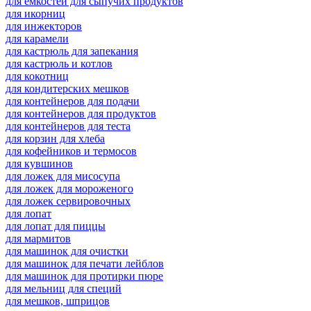
для емкостей для сыпучих продуктов
для икорниц
для инжекторов
для карамели
для кастрюль для запекания
для кастрюль и котлов
для кокотниц
для кондитерских мешков
для контейнеров для подачи
для контейнеров для продуктов
для контейнеров для теста
для корзин для хлеба
для кофейников и термосов
для кувшинов
для ложек для мисосупа
для ложек для мороженого
для ложек сервировочных
для лопат
для лопат для пиццы
для мармитов
для машинок для очистки
для машинок для печати лейблов
для машинок для протирки пюре
для мельниц для специй
для мешков, шприцов