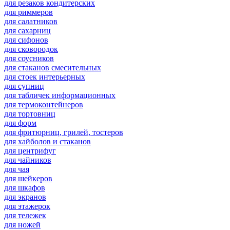
для резаков кондитерских
для риммеров
для салатников
для сахарниц
для сифонов
для сковородок
для соусников
для стаканов смесительных
для стоек интерьерных
для супниц
для табличек информационных
для термоконтейнеров
для тортовниц
для форм
для фритюрниц, грилей, тостеров
для хайболов и стаканов
для центрифуг
для чайников
для чая
для шейкеров
для шкафов
для экранов
для этажерок
для тележек
для ножей