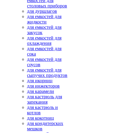
емкостей для
столовых приборов
для дуршлагов
для емкостей для
жидкости
для емкостей для
закусок
для емкостей для
охлаждения
для емкостей для
сока
для емкостей для
соусов
для емкостей для
сыпучих продуктов
для икорниц
для инжекторов
для карамели
для кастрюль для
запекания
для кастрюль и
котлов
для кокотниц
для кондитерских
мешков