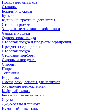
Посуда для напитков
Стаканы
Бокалы и фужеры
Бутылки
Кувшины, графины, декантеры
Стопки и рюмки
Заварочные чайники и кофейники
Чашки и кружки
Одноразовая посуда
Столовая посуда и предметы сервировки
Предметы сервировки
Столовая посуда
Столовые приборы
Сиропы и продукты
Сиропы
Пюре
Топпинги
Кордиалы
Смеси, соки, основы для напитков
Украшение для коктейлей
Кофе, чай, какао
Безалкогольные напитки
Соусы
Джус-боллы и тапиока
Кухонный инвентарь