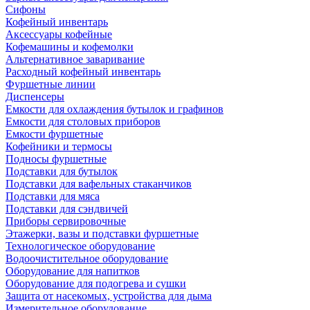
Сифоны
Кофейный инвентарь
Аксессуары кофейные
Кофемашины и кофемолки
Альтернативное заваривание
Расходный кофейный инвентарь
Фуршетные линии
Диспенсеры
Емкости для охлаждения бутылок и графинов
Емкости для столовых приборов
Емкости фуршетные
Кофейники и термосы
Подносы фуршетные
Подставки для бутылок
Подставки для вафельных стаканчиков
Подставки для мяса
Подставки для сэндвичей
Приборы сервировочные
Этажерки, вазы и подставки фуршетные
Технологическое оборудование
Водоочистительное оборудование
Оборудование для напитков
Оборудование для подогрева и сушки
Защита от насекомых, устройства для дыма
Измерительное оборудование