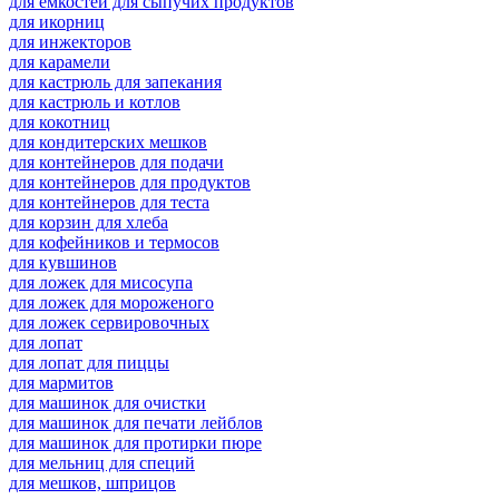
для емкостей для сыпучих продуктов
для икорниц
для инжекторов
для карамели
для кастрюль для запекания
для кастрюль и котлов
для кокотниц
для кондитерских мешков
для контейнеров для подачи
для контейнеров для продуктов
для контейнеров для теста
для корзин для хлеба
для кофейников и термосов
для кувшинов
для ложек для мисосупа
для ложек для мороженого
для ложек сервировочных
для лопат
для лопат для пиццы
для мармитов
для машинок для очистки
для машинок для печати лейблов
для машинок для протирки пюре
для мельниц для специй
для мешков, шприцов