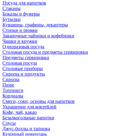
Посуда для напитков
Стаканы
Бокалы и фужеры
Бутылки
Кувшины, графины, декантеры
Стопки и рюмки
Заварочные чайники и кофейники
Чашки и кружки
Одноразовая посуда
Столовая посуда и предметы сервировки
Предметы сервировки
Столовая посуда
Столовые приборы
Сиропы и продукты
Сиропы
Пюре
Топпинги
Кордиалы
Смеси, соки, основы для напитков
Украшение для коктейлей
Кофе, чай, какао
Безалкогольные напитки
Соусы
Джус-боллы и тапиока
Кухонный инвентарь