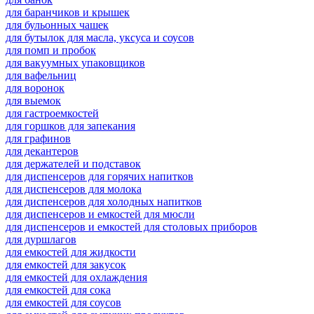
для баранчиков и крышек
для бульонных чашек
для бутылок для масла, уксуса и соусов
для помп и пробок
для вакуумных упаковщиков
для вафельниц
для воронок
для выемок
для гастроемкостей
для горшков для запекания
для графинов
для декантеров
для держателей и подставок
для диспенсеров для горячих напитков
для диспенсеров для молока
для диспенсеров для холодных напитков
для диспенсеров и емкостей для мюсли
для диспенсеров и емкостей для столовых приборов
для дуршлагов
для емкостей для жидкости
для емкостей для закусок
для емкостей для охлаждения
для емкостей для сока
для емкостей для соусов