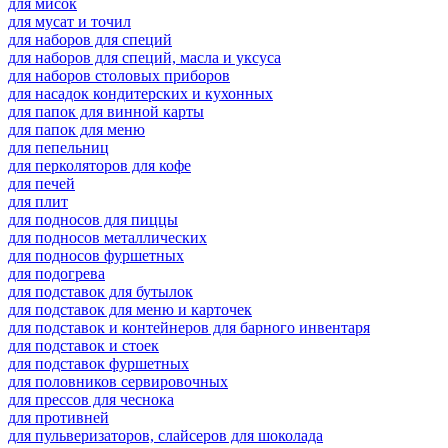
для мисок
для мусат и точил
для наборов для специй
для наборов для специй, масла и уксуса
для наборов столовых приборов
для насадок кондитерских и кухонных
для папок для винной карты
для папок для меню
для пепельниц
для перколяторов для кофе
для печей
для плит
для подносов для пиццы
для подносов металлических
для подносов фуршетных
для подогрева
для подставок для бутылок
для подставок для меню и карточек
для подставок и контейнеров для барного инвентаря
для подставок и стоек
для подставок фуршетных
для половников сервировочных
для прессов для чеснока
для противней
для пульверизаторов, слайсеров для шоколада