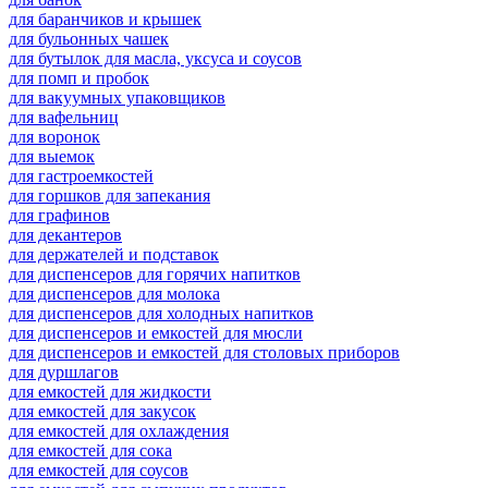
для баранчиков и крышек
для бульонных чашек
для бутылок для масла, уксуса и соусов
для помп и пробок
для вакуумных упаковщиков
для вафельниц
для воронок
для выемок
для гастроемкостей
для горшков для запекания
для графинов
для декантеров
для держателей и подставок
для диспенсеров для горячих напитков
для диспенсеров для молока
для диспенсеров для холодных напитков
для диспенсеров и емкостей для мюсли
для диспенсеров и емкостей для столовых приборов
для дуршлагов
для емкостей для жидкости
для емкостей для закусок
для емкостей для охлаждения
для емкостей для сока
для емкостей для соусов