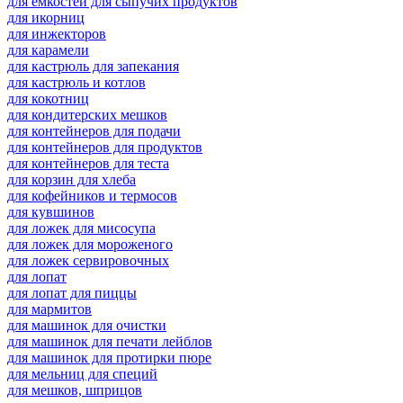
для емкостей для сыпучих продуктов
для икорниц
для инжекторов
для карамели
для кастрюль для запекания
для кастрюль и котлов
для кокотниц
для кондитерских мешков
для контейнеров для подачи
для контейнеров для продуктов
для контейнеров для теста
для корзин для хлеба
для кофейников и термосов
для кувшинов
для ложек для мисосупа
для ложек для мороженого
для ложек сервировочных
для лопат
для лопат для пиццы
для мармитов
для машинок для очистки
для машинок для печати лейблов
для машинок для протирки пюре
для мельниц для специй
для мешков, шприцов