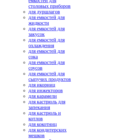
емкостей для
столовых приборов
для дуршлагов
для емкостей для
жидкости
для емкостей для
закусок
для емкостей для
охлаждения
для емкостей для
сока
для емкостей для
соусов
для емкостей для
сыпучих продуктов
для икорниц
для инжекторов
для карамели
для кастрюль для
запекания
для кастрюль и
котлов
для кокотниц
для кондитерских
мешков