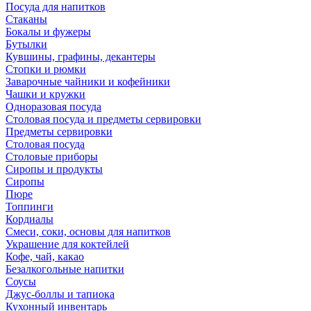
Посуда для напитков
Стаканы
Бокалы и фужеры
Бутылки
Кувшины, графины, декантеры
Стопки и рюмки
Заварочные чайники и кофейники
Чашки и кружки
Одноразовая посуда
Столовая посуда и предметы сервировки
Предметы сервировки
Столовая посуда
Столовые приборы
Сиропы и продукты
Сиропы
Пюре
Топпинги
Кордиалы
Смеси, соки, основы для напитков
Украшение для коктейлей
Кофе, чай, какао
Безалкогольные напитки
Соусы
Джус-боллы и тапиока
Кухонный инвентарь