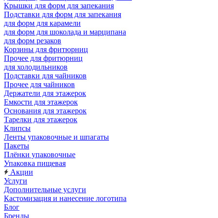
Крышки для форм для запекания
Подставки для форм для запекания
для форм для карамели
для форм для шоколада и марципана
для форм резаков
Корзины для фритюрниц
Прочее для фритюрниц
для холодильников
Подставки для чайников
Прочее для чайников
Держатели для этажерок
Емкости для этажерок
Основания для этажерок
Тарелки для этажерок
Клипсы
Ленты упаковочные и шпагаты
Пакеты
Плёнки упаковочные
Упаковка пищевая
Акции
Услуги
Дополнительные услуги
Кастомизация и нанесение логотипа
Блог
Бренды