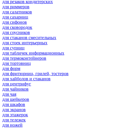
для резаков кондитерских
для риммеров
для салатников
для сахарниц
для сифонов
для сковородок
для соусников
для стаканов смесительных
для стоек интерьерных
для супниц
для табличек информационных
для термоконтейнеров
для тортовниц
для форм
для фритюрниц, грилей, тостеров
для хайболов и стаканов
для центрифуг
для чайников
для чая
для шейкеров
для шкафов
для экранов
для этажерок
для тележек
для ножей