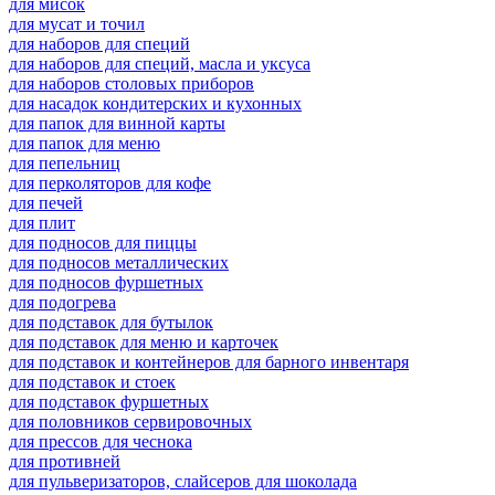
для мисок
для мусат и точил
для наборов для специй
для наборов для специй, масла и уксуса
для наборов столовых приборов
для насадок кондитерских и кухонных
для папок для винной карты
для папок для меню
для пепельниц
для перколяторов для кофе
для печей
для плит
для подносов для пиццы
для подносов металлических
для подносов фуршетных
для подогрева
для подставок для бутылок
для подставок для меню и карточек
для подставок и контейнеров для барного инвентаря
для подставок и стоек
для подставок фуршетных
для половников сервировочных
для прессов для чеснока
для противней
для пульверизаторов, слайсеров для шоколада