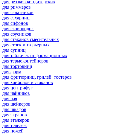
для резаков кондитерских
для риммеров
для салатников
для сахарниц
для сифонов
для сковородок
для соусников
для стаканов смесительных
для стоек интерьерных
для супниц
для табличек информационных
для термоконтейнеров
для тортовниц
для форм
для фритюрниц, грилей, тостеров
для хайболов и стаканов
для центрифуг
для чайников
для чая
для шейкеров
для шкафов
для экранов
для этажерок
для тележек
для ножей