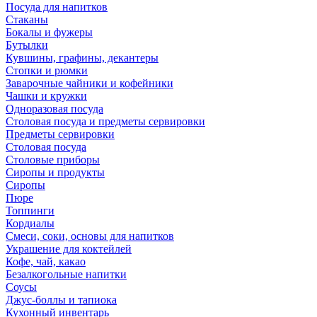
Посуда для напитков
Стаканы
Бокалы и фужеры
Бутылки
Кувшины, графины, декантеры
Стопки и рюмки
Заварочные чайники и кофейники
Чашки и кружки
Одноразовая посуда
Столовая посуда и предметы сервировки
Предметы сервировки
Столовая посуда
Столовые приборы
Сиропы и продукты
Сиропы
Пюре
Топпинги
Кордиалы
Смеси, соки, основы для напитков
Украшение для коктейлей
Кофе, чай, какао
Безалкогольные напитки
Соусы
Джус-боллы и тапиока
Кухонный инвентарь