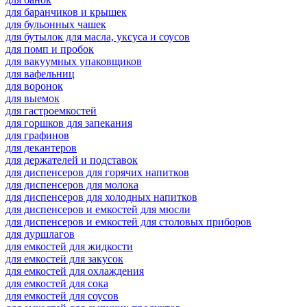
для баранчиков и крышек
для бульонных чашек
для бутылок для масла, уксуса и соусов
для помп и пробок
для вакуумных упаковщиков
для вафельниц
для воронок
для выемок
для гастроемкостей
для горшков для запекания
для графинов
для декантеров
для держателей и подставок
для диспенсеров для горячих напитков
для диспенсеров для молока
для диспенсеров для холодных напитков
для диспенсеров и емкостей для мюсли
для диспенсеров и емкостей для столовых приборов
для дуршлагов
для емкостей для жидкости
для емкостей для закусок
для емкостей для охлаждения
для емкостей для сока
для емкостей для соусов