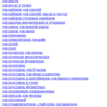
для мисок
для мусат и точил
для наборов для специй
для наборов для специй, масла и уксуса
для наборов столовых приборов
для насадок кондитерских и кухонных
для папок для винной карты
для папок для меню
для пепельниц
для перколяторов для кофе
для печей
для плит
для подносов для пиццы
для подносов металлических
для подносов фуршетных
для подогрева
для подставок для бутылок
для подставок для меню и карточек
для подставок и контейнеров для барного инвентаря
для подставок и стоек
для подставок фуршетных
для половников сервировочных
для прессов для чеснока
для противней
для пульверизаторов, слайсеров для шоколада