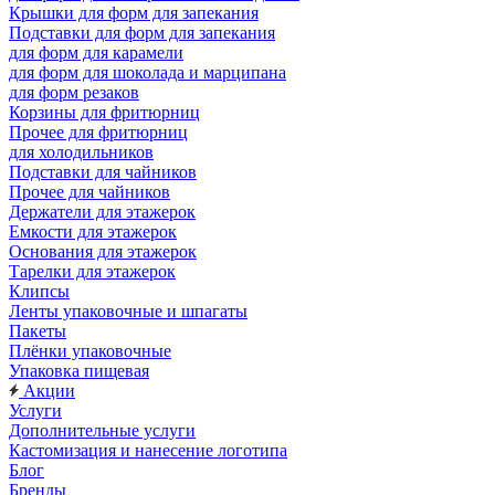
Крышки для форм для запекания
Подставки для форм для запекания
для форм для карамели
для форм для шоколада и марципана
для форм резаков
Корзины для фритюрниц
Прочее для фритюрниц
для холодильников
Подставки для чайников
Прочее для чайников
Держатели для этажерок
Емкости для этажерок
Основания для этажерок
Тарелки для этажерок
Клипсы
Ленты упаковочные и шпагаты
Пакеты
Плёнки упаковочные
Упаковка пищевая
Акции
Услуги
Дополнительные услуги
Кастомизация и нанесение логотипа
Блог
Бренды