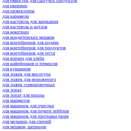
для емкостей для сыпучих продуктов
для икорниц
для инжекторов
для карамели
для кастрюль для запекания
для кастрюль и котлов
для кокотниц
для кондитерских мешков
для контейнеров для подачи
для контейнеров для продуктов
для контейнеров для теста
для корзин для хлеба
для кофейников и термосов
для кувшинов
для ложек для мисосупа
для ложек для мороженого
для ложек сервировочных
для лопат
для лопат для пиццы
для мармитов
для машинок для очистки
для машинок для печати лейблов
для машинок для протирки пюре
для мельниц для специй
для мешков, шприцов