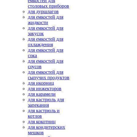
емкостей для
столовых приборов
для дуршлагов
для емкостей для
жидкости
для емкостей для
закусок
для емкостей для
охлаждения
для емкостей для
сока
для емкостей для
соусов
для емкостей для
сыпучих продуктов
для икорниц
для инжекторов
для карамели
для кастрюль для
запекания
для кастрюль и
котлов
для кокотниц
для кондитерских
мешков