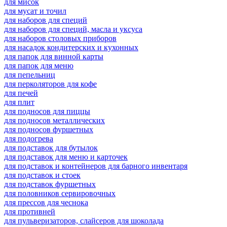
для мисок
для мусат и точил
для наборов для специй
для наборов для специй, масла и уксуса
для наборов столовых приборов
для насадок кондитерских и кухонных
для папок для винной карты
для папок для меню
для пепельниц
для перколяторов для кофе
для печей
для плит
для подносов для пиццы
для подносов металлических
для подносов фуршетных
для подогрева
для подставок для бутылок
для подставок для меню и карточек
для подставок и контейнеров для барного инвентаря
для подставок и стоек
для подставок фуршетных
для половников сервировочных
для прессов для чеснока
для противней
для пульверизаторов, слайсеров для шоколада