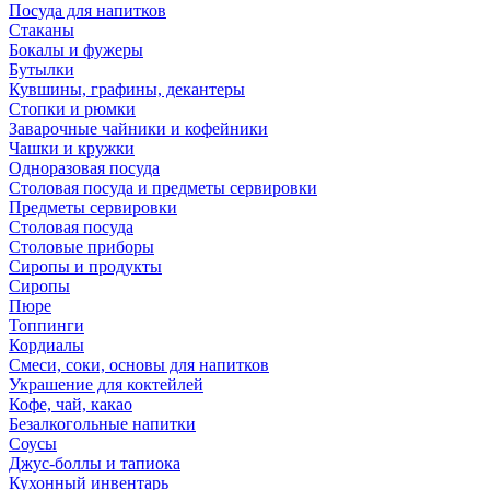
Посуда для напитков
Стаканы
Бокалы и фужеры
Бутылки
Кувшины, графины, декантеры
Стопки и рюмки
Заварочные чайники и кофейники
Чашки и кружки
Одноразовая посуда
Столовая посуда и предметы сервировки
Предметы сервировки
Столовая посуда
Столовые приборы
Сиропы и продукты
Сиропы
Пюре
Топпинги
Кордиалы
Смеси, соки, основы для напитков
Украшение для коктейлей
Кофе, чай, какао
Безалкогольные напитки
Соусы
Джус-боллы и тапиока
Кухонный инвентарь