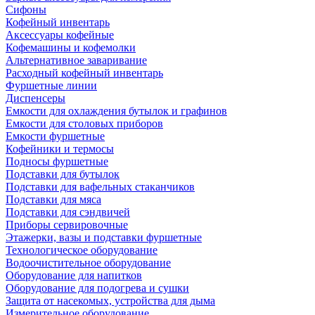
Сифоны
Кофейный инвентарь
Аксессуары кофейные
Кофемашины и кофемолки
Альтернативное заваривание
Расходный кофейный инвентарь
Фуршетные линии
Диспенсеры
Емкости для охлаждения бутылок и графинов
Емкости для столовых приборов
Емкости фуршетные
Кофейники и термосы
Подносы фуршетные
Подставки для бутылок
Подставки для вафельных стаканчиков
Подставки для мяса
Подставки для сэндвичей
Приборы сервировочные
Этажерки, вазы и подставки фуршетные
Технологическое оборудование
Водоочистительное оборудование
Оборудование для напитков
Оборудование для подогрева и сушки
Защита от насекомых, устройства для дыма
Измерительное оборудование