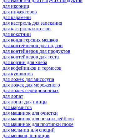
для емкостей для сыпучих продуктов
для икорниц
для инжекторов
для карамели
для кастрюль для запекания
для кастрюль и котлов
для кокотниц
для кондитерских мешков
для контейнеров для подачи
для контейнеров для продуктов
для контейнеров для теста
для корзин для хлеба
для кофейников и термосов
для кувшинов
для ложек для мисосупа
для ложек для мороженого
для ложек сервировочных
для лопат
для лопат для пиццы
для мармитов
для машинок для очистки
для машинок для печати лейблов
для машинок для протирки пюре
для мельниц для специй
для мешков, шприцов