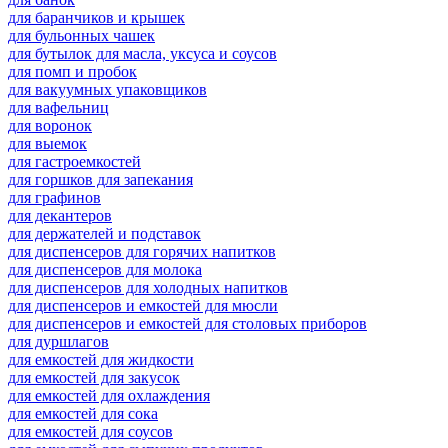
для баранчиков и крышек
для бульонных чашек
для бутылок для масла, уксуса и соусов
для помп и пробок
для вакуумных упаковщиков
для вафельниц
для воронок
для выемок
для гастроемкостей
для горшков для запекания
для графинов
для декантеров
для держателей и подставок
для диспенсеров для горячих напитков
для диспенсеров для молока
для диспенсеров для холодных напитков
для диспенсеров и емкостей для мюсли
для диспенсеров и емкостей для столовых приборов
для дуршлагов
для емкостей для жидкости
для емкостей для закусок
для емкостей для охлаждения
для емкостей для сока
для емкостей для соусов