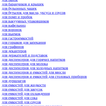
для баранчиков и крышек
для бульонных чашек
для бутылок для масла, уксуса и соусов
для помп и пробок
для вакуумных упаковщиков
для вафельниц
для воронок
для выемок
для гастроемкостей
для горшков для запекания
для графинов
для декантеров
для держателей и подставок
для диспенсеров для горячих напитков
для диспенсеров для молока
для диспенсеров для холодных напитков
для диспенсеров и емкостей для мюсли
для диспенсеров и емкостей для столовых приборов
для дуршлагов
для емкостей для жидкости
для емкостей для закусок
для емкостей для охлаждения
для емкостей для сока
для емкостей для соусов