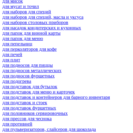
для мисок
для мусат и точил
для наборов для специй
для наборов для специй, масла и уксуса
для наборов столовых приборов
для насадок кондитерских и кухонных
для папок для винной карты
для папок для меню
для пепельниц
для перколяторов для кофе
для печей
для плит
для подносов для пиццы
для подносов металлических
для подносов фуршетных
для подогрева
для подставок для бутылок
для подставок для меню и карточек
для подставок и контейнеров для барного инвентаря
для подставок и стоек
для подставок фуршетных
для половников сервировочных
для прессов для чеснока
для противней
для пульверизаторов, слайсеров для шоколада