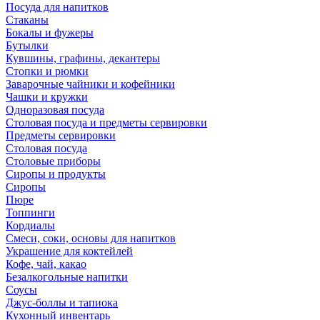
Посуда для напитков
Стаканы
Бокалы и фужеры
Бутылки
Кувшины, графины, декантеры
Стопки и рюмки
Заварочные чайники и кофейники
Чашки и кружки
Одноразовая посуда
Столовая посуда и предметы сервировки
Предметы сервировки
Столовая посуда
Столовые приборы
Сиропы и продукты
Сиропы
Пюре
Топпинги
Кордиалы
Смеси, соки, основы для напитков
Украшение для коктейлей
Кофе, чай, какао
Безалкогольные напитки
Соусы
Джус-боллы и тапиока
Кухонный инвентарь