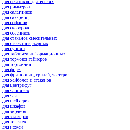
для резаков кондитерских
для риммеров
для салатников
для сахарниц
для сифонов
для сковородок
для соусников
для стаканов смесительных
для стоек интерьерных
для супниц
для табличек информационных
для термоконтейнеров
для тортовниц
для форм
для фритюрниц, грилей, тостеров
для хайболов и стаканов
для центрифуг
для чайников
для чая
для шейкеров
для шкафов
для экранов
для этажерок
для тележек
для ножей