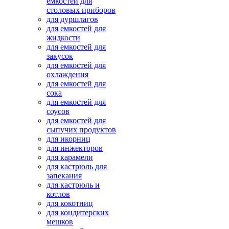
емкостей для
столовых приборов
для дуршлагов
для емкостей для
жидкости
для емкостей для
закусок
для емкостей для
охлаждения
для емкостей для
сока
для емкостей для
соусов
для емкостей для
сыпучих продуктов
для икорниц
для инжекторов
для карамели
для кастрюль для
запекания
для кастрюль и
котлов
для кокотниц
для кондитерских
мешков