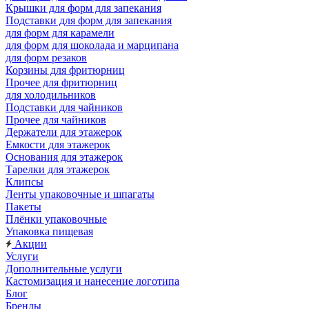
Крышки для форм для запекания
Подставки для форм для запекания
для форм для карамели
для форм для шоколада и марципана
для форм резаков
Корзины для фритюрниц
Прочее для фритюрниц
для холодильников
Подставки для чайников
Прочее для чайников
Держатели для этажерок
Емкости для этажерок
Основания для этажерок
Тарелки для этажерок
Клипсы
Ленты упаковочные и шпагаты
Пакеты
Плёнки упаковочные
Упаковка пищевая
Акции
Услуги
Дополнительные услуги
Кастомизация и нанесение логотипа
Блог
Бренды