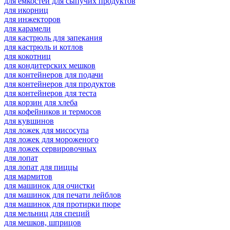
для емкостей для сыпучих продуктов
для икорниц
для инжекторов
для карамели
для кастрюль для запекания
для кастрюль и котлов
для кокотниц
для кондитерских мешков
для контейнеров для подачи
для контейнеров для продуктов
для контейнеров для теста
для корзин для хлеба
для кофейников и термосов
для кувшинов
для ложек для мисосупа
для ложек для мороженого
для ложек сервировочных
для лопат
для лопат для пиццы
для мармитов
для машинок для очистки
для машинок для печати лейблов
для машинок для протирки пюре
для мельниц для специй
для мешков, шприцов