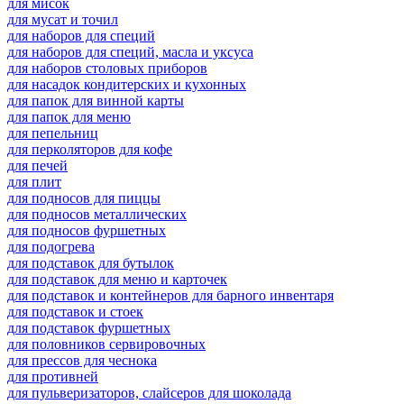
для мисок
для мусат и точил
для наборов для специй
для наборов для специй, масла и уксуса
для наборов столовых приборов
для насадок кондитерских и кухонных
для папок для винной карты
для папок для меню
для пепельниц
для перколяторов для кофе
для печей
для плит
для подносов для пиццы
для подносов металлических
для подносов фуршетных
для подогрева
для подставок для бутылок
для подставок для меню и карточек
для подставок и контейнеров для барного инвентаря
для подставок и стоек
для подставок фуршетных
для половников сервировочных
для прессов для чеснока
для противней
для пульверизаторов, слайсеров для шоколада