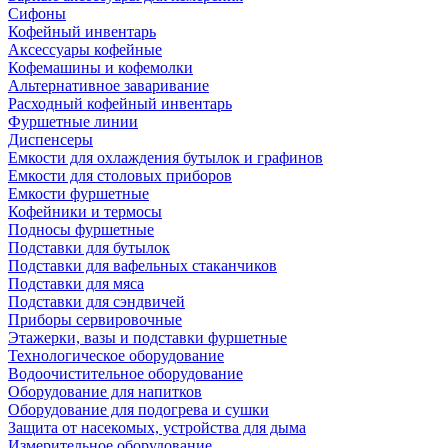
Сифоны
Кофейный инвентарь
Аксессуары кофейные
Кофемашины и кофемолки
Альтернативное заваривание
Расходный кофейный инвентарь
Фуршетные линии
Диспенсеры
Емкости для охлаждения бутылок и графинов
Емкости для столовых приборов
Емкости фуршетные
Кофейники и термосы
Подносы фуршетные
Подставки для бутылок
Подставки для вафельных стаканчиков
Подставки для мяса
Подставки для сэндвичей
Приборы сервировочные
Этажерки, вазы и подставки фуршетные
Технологическое оборудование
Водоочистительное оборудование
Оборудование для напитков
Оборудование для подогрева и сушки
Защита от насекомых, устройства для дыма
Измерительное оборудование