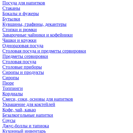
Посуда для напитков
Стаканы
Бокалы и фужеры
Бутылки
Кувшины, графины, декантеры
Стопки и рюмки
Заварочные чайники и кофейники
Чашки и кружки
Одноразовая посуда
Столовая посуда и предметы сервировки
Предметы сервировки
Столовая посуда
Столовые приборы
Сиропы и продукты
Сиропы
Пюре
Топпинги
Кордиалы
Смеси, соки, основы для напитков
Украшение для коктейлей
Кофе, чай, какао
Безалкогольные напитки
Соусы
Джус-боллы и тапиока
Кухонный инвентарь