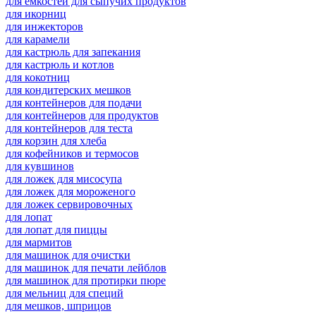
для емкостей для сыпучих продуктов
для икорниц
для инжекторов
для карамели
для кастрюль для запекания
для кастрюль и котлов
для кокотниц
для кондитерских мешков
для контейнеров для подачи
для контейнеров для продуктов
для контейнеров для теста
для корзин для хлеба
для кофейников и термосов
для кувшинов
для ложек для мисосупа
для ложек для мороженого
для ложек сервировочных
для лопат
для лопат для пиццы
для мармитов
для машинок для очистки
для машинок для печати лейблов
для машинок для протирки пюре
для мельниц для специй
для мешков, шприцов