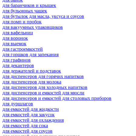
для баранчиков и крышек
для бульонных чашек
для бутылок для масла, уксуса и соусов
для помп и пробок
для вакуумных упаковщиков
для вафельниц
для воронок
для выемок
для гастроемкостей
для горшков для запекания
для графинов
для декантеров
для держателей и подставок
для диспенсеров для горячих напитков
для диспенсеров для молока
для диспенсеров для холодных напитков
для диспенсеров и емкостей для мюсли
для диспенсеров и емкостей для столовых приборов
для дуршлагов
для емкостей для жидкости
для емкостей для закусок
для емкостей для охлаждения
для емкостей для сока
для емкостей для соусов