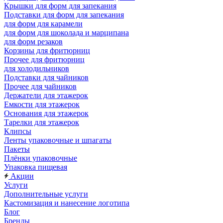
Крышки для форм для запекания
Подставки для форм для запекания
для форм для карамели
для форм для шоколада и марципана
для форм резаков
Корзины для фритюрниц
Прочее для фритюрниц
для холодильников
Подставки для чайников
Прочее для чайников
Держатели для этажерок
Емкости для этажерок
Основания для этажерок
Тарелки для этажерок
Клипсы
Ленты упаковочные и шпагаты
Пакеты
Плёнки упаковочные
Упаковка пищевая
Акции
Услуги
Дополнительные услуги
Кастомизация и нанесение логотипа
Блог
Бренды