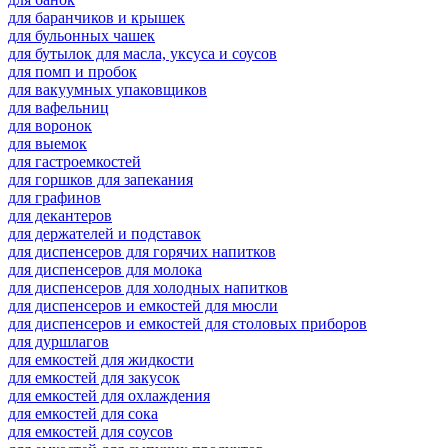
для баранчиков и крышек
для бульонных чашек
для бутылок для масла, уксуса и соусов
для помп и пробок
для вакуумных упаковщиков
для вафельниц
для воронок
для выемок
для гастроемкостей
для горшков для запекания
для графинов
для декантеров
для держателей и подставок
для диспенсеров для горячих напитков
для диспенсеров для молока
для диспенсеров для холодных напитков
для диспенсеров и емкостей для мюсли
для диспенсеров и емкостей для столовых приборов
для дуршлагов
для емкостей для жидкости
для емкостей для закусок
для емкостей для охлаждения
для емкостей для сока
для емкостей для соусов