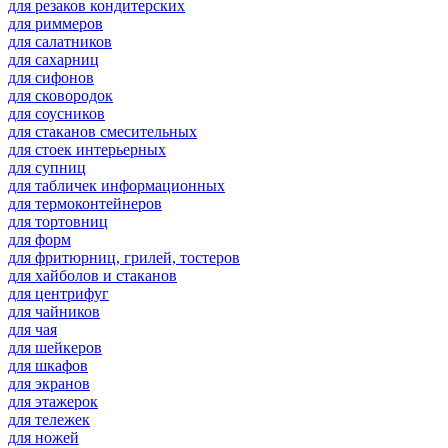
для резаков кондитерских
для риммеров
для салатников
для сахарниц
для сифонов
для сковородок
для соусников
для стаканов смесительных
для стоек интерьерных
для супниц
для табличек информационных
для термоконтейнеров
для тортовниц
для форм
для фритюрниц, грилей, тостеров
для хайболов и стаканов
для центрифуг
для чайников
для чая
для шейкеров
для шкафов
для экранов
для этажерок
для тележек
для ножей