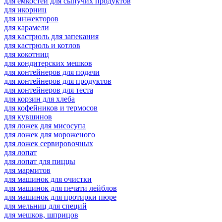
для емкостей для сыпучих продуктов
для икорниц
для инжекторов
для карамели
для кастрюль для запекания
для кастрюль и котлов
для кокотниц
для кондитерских мешков
для контейнеров для подачи
для контейнеров для продуктов
для контейнеров для теста
для корзин для хлеба
для кофейников и термосов
для кувшинов
для ложек для мисосупа
для ложек для мороженого
для ложек сервировочных
для лопат
для лопат для пиццы
для мармитов
для машинок для очистки
для машинок для печати лейблов
для машинок для протирки пюре
для мельниц для специй
для мешков, шприцов