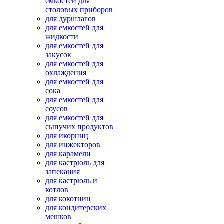
емкостей для
столовых приборов
для дуршлагов
для емкостей для
жидкости
для емкостей для
закусок
для емкостей для
охлаждения
для емкостей для
сока
для емкостей для
соусов
для емкостей для
сыпучих продуктов
для икорниц
для инжекторов
для карамели
для кастрюль для
запекания
для кастрюль и
котлов
для кокотниц
для кондитерских
мешков