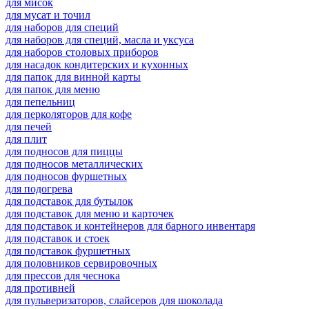
для мисок
для мусат и точил
для наборов для специй
для наборов для специй, масла и уксуса
для наборов столовых приборов
для насадок кондитерских и кухонных
для папок для винной карты
для папок для меню
для пепельниц
для перколяторов для кофе
для печей
для плит
для подносов для пиццы
для подносов металлических
для подносов фуршетных
для подогрева
для подставок для бутылок
для подставок для меню и карточек
для подставок и контейнеров для барного инвентаря
для подставок и стоек
для подставок фуршетных
для половников сервировочных
для прессов для чеснока
для противней
для пульверизаторов, слайсеров для шоколада