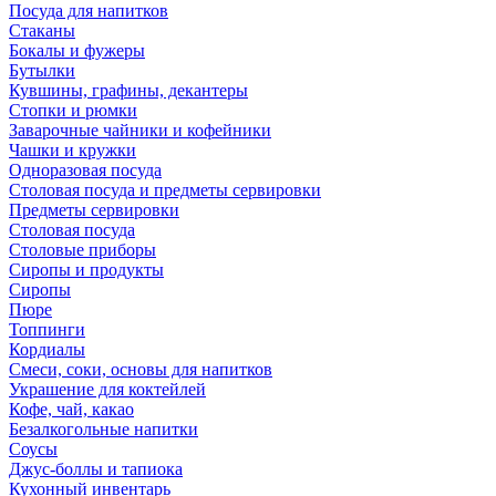
Посуда для напитков
Стаканы
Бокалы и фужеры
Бутылки
Кувшины, графины, декантеры
Стопки и рюмки
Заварочные чайники и кофейники
Чашки и кружки
Одноразовая посуда
Столовая посуда и предметы сервировки
Предметы сервировки
Столовая посуда
Столовые приборы
Сиропы и продукты
Сиропы
Пюре
Топпинги
Кордиалы
Смеси, соки, основы для напитков
Украшение для коктейлей
Кофе, чай, какао
Безалкогольные напитки
Соусы
Джус-боллы и тапиока
Кухонный инвентарь