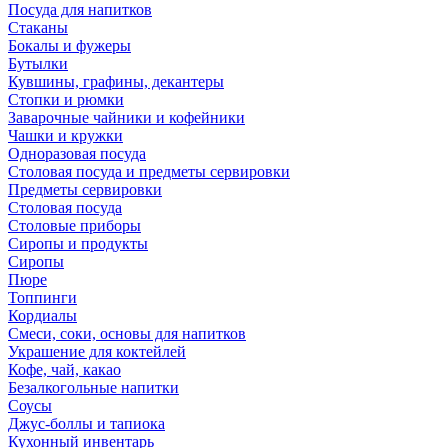
Посуда для напитков
Стаканы
Бокалы и фужеры
Бутылки
Кувшины, графины, декантеры
Стопки и рюмки
Заварочные чайники и кофейники
Чашки и кружки
Одноразовая посуда
Столовая посуда и предметы сервировки
Предметы сервировки
Столовая посуда
Столовые приборы
Сиропы и продукты
Сиропы
Пюре
Топпинги
Кордиалы
Смеси, соки, основы для напитков
Украшение для коктейлей
Кофе, чай, какао
Безалкогольные напитки
Соусы
Джус-боллы и тапиока
Кухонный инвентарь