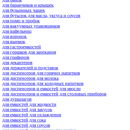
для баранчиков и крышек
для бульонных чашек
для бутылок для масла, уксуса и соусов
для помп и пробок
для вакуумных упаковщиков
для вафельниц
для воронок
для выемок
для гастроемкостей
для горшков для запекания
для графинов
для декантеров
для держателей и подставок
для диспенсеров для горячих напитков
для диспенсеров для молока
для диспенсеров для холодных напитков
для диспенсеров и емкостей для мюсли
для диспенсеров и емкостей для столовых приборов
для дуршлагов
для емкостей для жидкости
для емкостей для закусок
для емкостей для охлаждения
для емкостей для сока
для емкостей для соусов