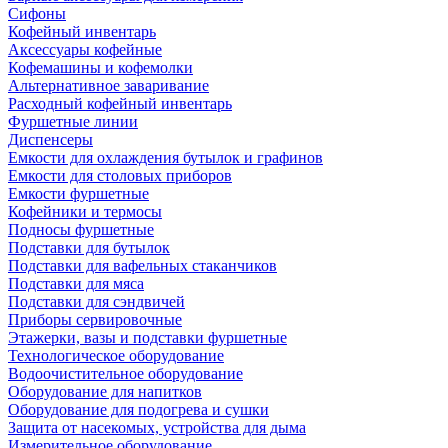
Сифоны
Кофейный инвентарь
Аксессуары кофейные
Кофемашины и кофемолки
Альтернативное заваривание
Расходный кофейный инвентарь
Фуршетные линии
Диспенсеры
Емкости для охлаждения бутылок и графинов
Емкости для столовых приборов
Емкости фуршетные
Кофейники и термосы
Подносы фуршетные
Подставки для бутылок
Подставки для вафельных стаканчиков
Подставки для мяса
Подставки для сэндвичей
Приборы сервировочные
Этажерки, вазы и подставки фуршетные
Технологическое оборудование
Водоочистительное оборудование
Оборудование для напитков
Оборудование для подогрева и сушки
Защита от насекомых, устройства для дыма
Измерительное оборудование