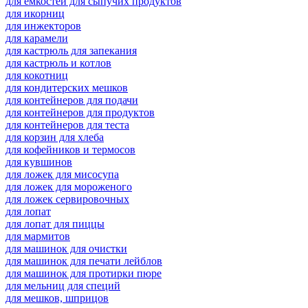
для емкостей для сыпучих продуктов
для икорниц
для инжекторов
для карамели
для кастрюль для запекания
для кастрюль и котлов
для кокотниц
для кондитерских мешков
для контейнеров для подачи
для контейнеров для продуктов
для контейнеров для теста
для корзин для хлеба
для кофейников и термосов
для кувшинов
для ложек для мисосупа
для ложек для мороженого
для ложек сервировочных
для лопат
для лопат для пиццы
для мармитов
для машинок для очистки
для машинок для печати лейблов
для машинок для протирки пюре
для мельниц для специй
для мешков, шприцов