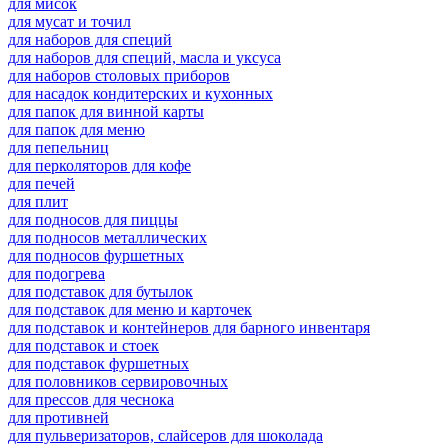
для мисок
для мусат и точил
для наборов для специй
для наборов для специй, масла и уксуса
для наборов столовых приборов
для насадок кондитерских и кухонных
для папок для винной карты
для папок для меню
для пепельниц
для перколяторов для кофе
для печей
для плит
для подносов для пиццы
для подносов металлических
для подносов фуршетных
для подогрева
для подставок для бутылок
для подставок для меню и карточек
для подставок и контейнеров для барного инвентаря
для подставок и стоек
для подставок фуршетных
для половников сервировочных
для прессов для чеснока
для противней
для пульверизаторов, слайсеров для шоколада