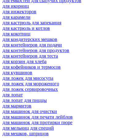
для емкостей для сыпучих продуктов
для икорниц
для инжекторов
для карамели
для кастрюль для запекания
для кастрюль и котлов
для кокотниц
для кондитерских мешков
для контейнеров для подачи
для контейнеров для продуктов
для контейнеров для теста
для корзин для хлеба
для кофейников и термосов
для кувшинов
для ложек для мисосупа
для ложек для мороженого
для ложек сервировочных
для лопат
для лопат для пиццы
для мармитов
для машинок для очистки
для машинок для печати лейблов
для машинок для протирки пюре
для мельниц для специй
для мешков, шприцов