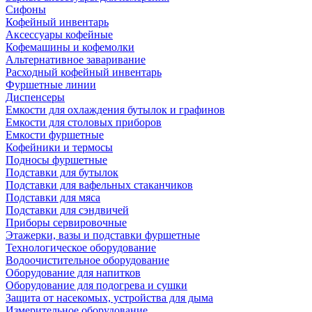
Сифоны
Кофейный инвентарь
Аксессуары кофейные
Кофемашины и кофемолки
Альтернативное заваривание
Расходный кофейный инвентарь
Фуршетные линии
Диспенсеры
Емкости для охлаждения бутылок и графинов
Емкости для столовых приборов
Емкости фуршетные
Кофейники и термосы
Подносы фуршетные
Подставки для бутылок
Подставки для вафельных стаканчиков
Подставки для мяса
Подставки для сэндвичей
Приборы сервировочные
Этажерки, вазы и подставки фуршетные
Технологическое оборудование
Водоочистительное оборудование
Оборудование для напитков
Оборудование для подогрева и сушки
Защита от насекомых, устройства для дыма
Измерительное оборудование