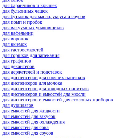
для баранчиков и крышек
для бульонных чашек
для бутылок для масла, уксуса и соусов
для помп и пробок
для вакуумных упаковщиков
для вафельниц
для воронок
для выемок
для гастроемкостей
для горшков для запекания
для графинов
для декантеров
для держателей и подставок
для диспенсеров для горячих напитков
для диспенсеров для молока
для диспенсеров для холодных напитков
для диспенсеров и емкостей для мюсли
для диспенсеров и емкостей для столовых приборов
для дуршлагов
для емкостей для жидкости
для емкостей для закусок
для емкостей для охлаждения
для емкостей для сока
для емкостей для соусов