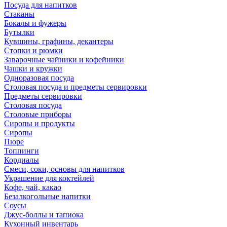
Посуда для напитков
Стаканы
Бокалы и фужеры
Бутылки
Кувшины, графины, декантеры
Стопки и рюмки
Заварочные чайники и кофейники
Чашки и кружки
Одноразовая посуда
Столовая посуда и предметы сервировки
Предметы сервировки
Столовая посуда
Столовые приборы
Сиропы и продукты
Сиропы
Пюре
Топпинги
Кордиалы
Смеси, соки, основы для напитков
Украшение для коктейлей
Кофе, чай, какао
Безалкогольные напитки
Соусы
Джус-боллы и тапиока
Кухонный инвентарь