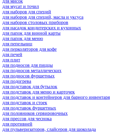
для мисок
для мусат и точил
для наборов для специй
для наборов для специй, масла и уксуса
для наборов столовых приборов
для насадок кондитерских и кухонных
для папок для винной карты
для папок для меню
для пепельниц
для перколяторов для кофе
для печей
для плит
для подносов для пиццы
для подносов металлических
для подносов фуршетных
для подогрева
для подставок для бутылок
для подставок для меню и карточек
для подставок и контейнеров для барного инвентаря
для подставок и стоек
для подставок фуршетных
для половников сервировочных
для прессов для чеснока
для противней
для пульверизаторов, слайсеров для шоколада