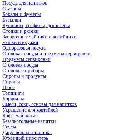
Посуда для напитков
Стаканы
Бокалы и фужеры
Бутылки
Кувшины, графины, декантеры
Стопки и рюмки
Заварочные чайники и кофейники
Чашки и кружки
Одноразовая посуда
Столовая посуда и предметы сервировки
Предметы сервировки
Столовая посуда
Столовые приборы
Сиропы и продукты
Сиропы
Пюре
Топпинги
Кордиалы
Смеси, соки, основы для напитков
Украшение для коктейлей
Кофе, чай, какао
Безалкогольные напитки
Соусы
Джус-боллы и тапиока
Кухонный инвентарь