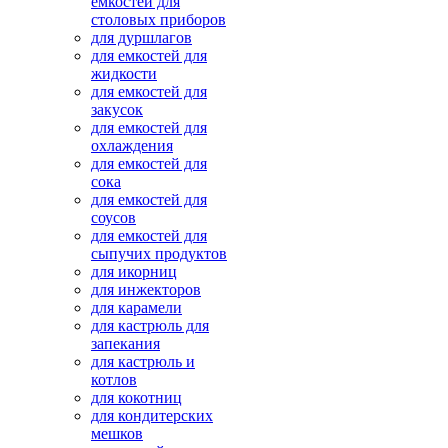
емкостей для
столовых приборов
для дуршлагов
для емкостей для
жидкости
для емкостей для
закусок
для емкостей для
охлаждения
для емкостей для
сока
для емкостей для
соусов
для емкостей для
сыпучих продуктов
для икорниц
для инжекторов
для карамели
для кастрюль для
запекания
для кастрюль и
котлов
для кокотниц
для кондитерских
мешков