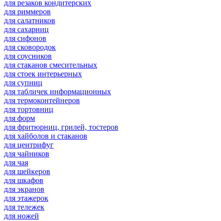
для резаков кондитерских
для риммеров
для салатников
для сахарниц
для сифонов
для сковородок
для соусников
для стаканов смесительных
для стоек интерьерных
для супниц
для табличек информационных
для термоконтейнеров
для тортовниц
для форм
для фритюрниц, грилей, тостеров
для хайболов и стаканов
для центрифуг
для чайников
для чая
для шейкеров
для шкафов
для экранов
для этажерок
для тележек
для ножей