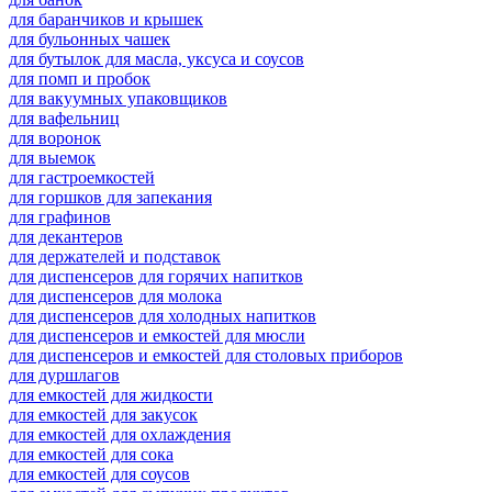
для баранчиков и крышек
для бульонных чашек
для бутылок для масла, уксуса и соусов
для помп и пробок
для вакуумных упаковщиков
для вафельниц
для воронок
для выемок
для гастроемкостей
для горшков для запекания
для графинов
для декантеров
для держателей и подставок
для диспенсеров для горячих напитков
для диспенсеров для молока
для диспенсеров для холодных напитков
для диспенсеров и емкостей для мюсли
для диспенсеров и емкостей для столовых приборов
для дуршлагов
для емкостей для жидкости
для емкостей для закусок
для емкостей для охлаждения
для емкостей для сока
для емкостей для соусов