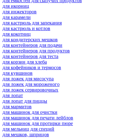
для емкостей для сыпучих продуктов
для икорниц
для инжекторов
для карамели
для кастрюль для запекания
для кастрюль и котлов
для кокотниц
для кондитерских мешков
для контейнеров для подачи
для контейнеров для продуктов
для контейнеров для теста
для корзин для хлеба
для кофейников и термосов
для кувшинов
для ложек для мисосупа
для ложек для мороженого
для ложек сервировочных
для лопат
для лопат для пиццы
для мармитов
для машинок для очистки
для машинок для печати лейблов
для машинок для протирки пюре
для мельниц для специй
для мешков, шприцов