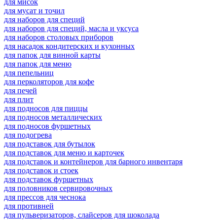
для мисок
для мусат и точил
для наборов для специй
для наборов для специй, масла и уксуса
для наборов столовых приборов
для насадок кондитерских и кухонных
для папок для винной карты
для папок для меню
для пепельниц
для перколяторов для кофе
для печей
для плит
для подносов для пиццы
для подносов металлических
для подносов фуршетных
для подогрева
для подставок для бутылок
для подставок для меню и карточек
для подставок и контейнеров для барного инвентаря
для подставок и стоек
для подставок фуршетных
для половников сервировочных
для прессов для чеснока
для противней
для пульверизаторов, слайсеров для шоколада