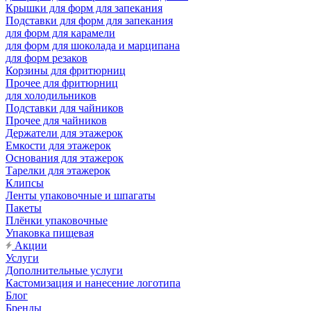
Крышки для форм для запекания
Подставки для форм для запекания
для форм для карамели
для форм для шоколада и марципана
для форм резаков
Корзины для фритюрниц
Прочее для фритюрниц
для холодильников
Подставки для чайников
Прочее для чайников
Держатели для этажерок
Емкости для этажерок
Основания для этажерок
Тарелки для этажерок
Клипсы
Ленты упаковочные и шпагаты
Пакеты
Плёнки упаковочные
Упаковка пищевая
Акции
Услуги
Дополнительные услуги
Кастомизация и нанесение логотипа
Блог
Бренды