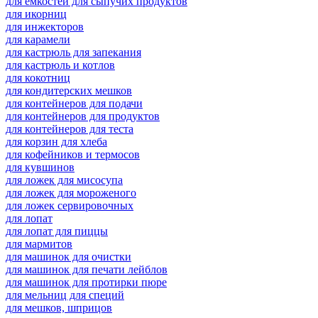
для емкостей для сыпучих продуктов
для икорниц
для инжекторов
для карамели
для кастрюль для запекания
для кастрюль и котлов
для кокотниц
для кондитерских мешков
для контейнеров для подачи
для контейнеров для продуктов
для контейнеров для теста
для корзин для хлеба
для кофейников и термосов
для кувшинов
для ложек для мисосупа
для ложек для мороженого
для ложек сервировочных
для лопат
для лопат для пиццы
для мармитов
для машинок для очистки
для машинок для печати лейблов
для машинок для протирки пюре
для мельниц для специй
для мешков, шприцов