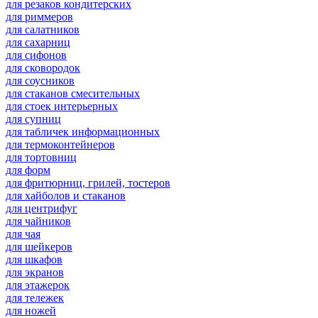
для резаков кондитерских
для риммеров
для салатников
для сахарниц
для сифонов
для сковородок
для соусников
для стаканов смесительных
для стоек интерьерных
для супниц
для табличек информационных
для термоконтейнеров
для тортовниц
для форм
для фритюрниц, грилей, тостеров
для хайболов и стаканов
для центрифуг
для чайников
для чая
для шейкеров
для шкафов
для экранов
для этажерок
для тележек
для ножей