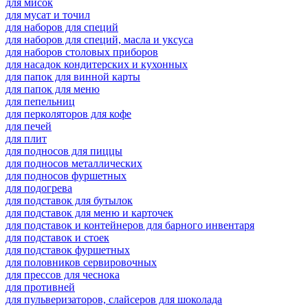
для мисок
для мусат и точил
для наборов для специй
для наборов для специй, масла и уксуса
для наборов столовых приборов
для насадок кондитерских и кухонных
для папок для винной карты
для папок для меню
для пепельниц
для перколяторов для кофе
для печей
для плит
для подносов для пиццы
для подносов металлических
для подносов фуршетных
для подогрева
для подставок для бутылок
для подставок для меню и карточек
для подставок и контейнеров для барного инвентаря
для подставок и стоек
для подставок фуршетных
для половников сервировочных
для прессов для чеснока
для противней
для пульверизаторов, слайсеров для шоколада