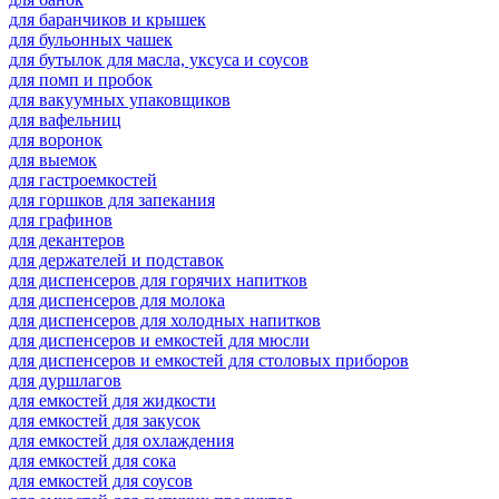
для баранчиков и крышек
для бульонных чашек
для бутылок для масла, уксуса и соусов
для помп и пробок
для вакуумных упаковщиков
для вафельниц
для воронок
для выемок
для гастроемкостей
для горшков для запекания
для графинов
для декантеров
для держателей и подставок
для диспенсеров для горячих напитков
для диспенсеров для молока
для диспенсеров для холодных напитков
для диспенсеров и емкостей для мюсли
для диспенсеров и емкостей для столовых приборов
для дуршлагов
для емкостей для жидкости
для емкостей для закусок
для емкостей для охлаждения
для емкостей для сока
для емкостей для соусов