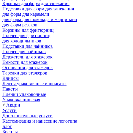
Крышки для форм для запекания
Подставки для форм для запекания
для форм для карамели
для форм для шоколада и марципана
для форм резаков
Корзины для фритюрниц
Прочее для фритюрниц
для холодильников
Подставки для чайников
Прочее для чайников
Держатели для этажерок
Емкости для этажерок
Основания для этажерок
Тарелки для этажерок
Клипсы
Ленты упаковочные и шпагаты
Пакеты
Плёнки упаковочные
Упаковка пищевая
Акции
Услуги
Дополнительные услуги
Кастомизация и нанесение логотипа
Блог
Бренды