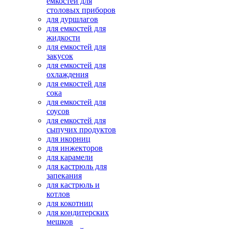
емкостей для
столовых приборов
для дуршлагов
для емкостей для
жидкости
для емкостей для
закусок
для емкостей для
охлаждения
для емкостей для
сока
для емкостей для
соусов
для емкостей для
сыпучих продуктов
для икорниц
для инжекторов
для карамели
для кастрюль для
запекания
для кастрюль и
котлов
для кокотниц
для кондитерских
мешков