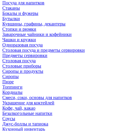
Посуда для напитков
Стаканы
Бокалы и фужеры
Бутылки
Кувшины, графины, декантеры
Стопки и рюмки
Заварочные чайники и кофейники
Чашки и кружки
Одноразовая посуда
Столовая посуда и предметы сервировки
Предметы сервировки
Столовая посуда
Столовые приборы
Сиропы и продукты
Сиропы
Пюре
Топпинги
Кордиалы
Смеси, соки, основы для напитков
Украшение для коктейлей
Кофе, чай, какао
Безалкогольные напитки
Соусы
Джус-боллы и тапиока
Кухонный инвентарь