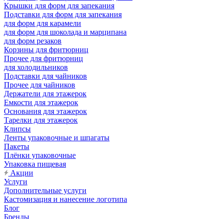
Крышки для форм для запекания
Подставки для форм для запекания
для форм для карамели
для форм для шоколада и марципана
для форм резаков
Корзины для фритюрниц
Прочее для фритюрниц
для холодильников
Подставки для чайников
Прочее для чайников
Держатели для этажерок
Емкости для этажерок
Основания для этажерок
Тарелки для этажерок
Клипсы
Ленты упаковочные и шпагаты
Пакеты
Плёнки упаковочные
Упаковка пищевая
Акции
Услуги
Дополнительные услуги
Кастомизация и нанесение логотипа
Блог
Бренды