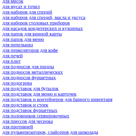
для мисок
для мусат и точил
для наборов для специй
для наборов для специй, масла и уксуса
для наборов столовых приборов
для насадок кондитерских и кухонных
для папок для винной карты
для папок для меню
для пепельниц
для перколяторов для кофе
для печей
для плит
для подносов для пиццы
для подносов металлических
для подносов фуршетных
для подогрева
для подставок для бутылок
для подставок для меню и карточек
для подставок и контейнеров для барного инвентаря
для подставок и стоек
для подставок фуршетных
для половников сервировочных
для прессов для чеснока
для противней
для пульверизаторов, слайсеров для шоколада