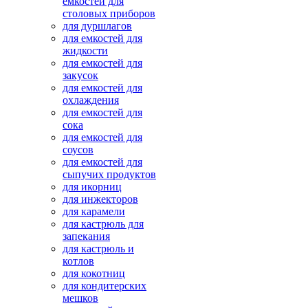
емкостей для
столовых приборов
для дуршлагов
для емкостей для
жидкости
для емкостей для
закусок
для емкостей для
охлаждения
для емкостей для
сока
для емкостей для
соусов
для емкостей для
сыпучих продуктов
для икорниц
для инжекторов
для карамели
для кастрюль для
запекания
для кастрюль и
котлов
для кокотниц
для кондитерских
мешков