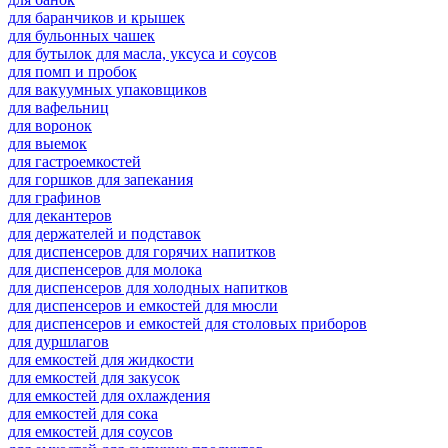
для баранчиков и крышек
для бульонных чашек
для бутылок для масла, уксуса и соусов
для помп и пробок
для вакуумных упаковщиков
для вафельниц
для воронок
для выемок
для гастроемкостей
для горшков для запекания
для графинов
для декантеров
для держателей и подставок
для диспенсеров для горячих напитков
для диспенсеров для молока
для диспенсеров для холодных напитков
для диспенсеров и емкостей для мюсли
для диспенсеров и емкостей для столовых приборов
для дуршлагов
для емкостей для жидкости
для емкостей для закусок
для емкостей для охлаждения
для емкостей для сока
для емкостей для соусов