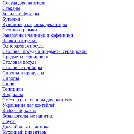
Посуда для напитков
Стаканы
Бокалы и фужеры
Бутылки
Кувшины, графины, декантеры
Стопки и рюмки
Заварочные чайники и кофейники
Чашки и кружки
Одноразовая посуда
Столовая посуда и предметы сервировки
Предметы сервировки
Столовая посуда
Столовые приборы
Сиропы и продукты
Сиропы
Пюре
Топпинги
Кордиалы
Смеси, соки, основы для напитков
Украшение для коктейлей
Кофе, чай, какао
Безалкогольные напитки
Соусы
Джус-боллы и тапиока
Кухонный инвентарь