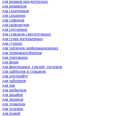
для резаков кондитерских
для риммеров
для салатников
для сахарниц
для сифонов
для сковородок
для соусников
для стаканов смесительных
для стоек интерьерных
для супниц
для табличек информационных
для термоконтейнеров
для тортовниц
для форм
для фритюрниц, грилей, тостеров
для хайболов и стаканов
для центрифуг
для чайников
для чая
для шейкеров
для шкафов
для экранов
для этажерок
для тележек
для ножей