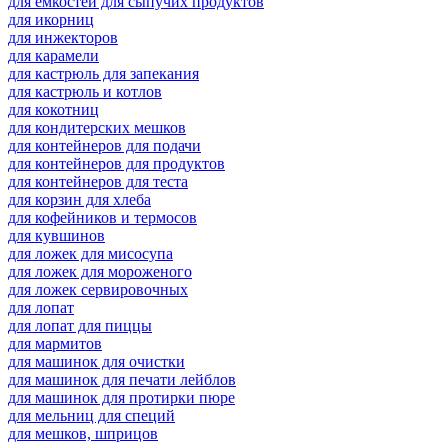
для емкостей для сыпучих продуктов
для икорниц
для инжекторов
для карамели
для кастрюль для запекания
для кастрюль и котлов
для кокотниц
для кондитерских мешков
для контейнеров для подачи
для контейнеров для продуктов
для контейнеров для теста
для корзин для хлеба
для кофейников и термосов
для кувшинов
для ложек для мисосупа
для ложек для мороженого
для ложек сервировочных
для лопат
для лопат для пиццы
для мармитов
для машинок для очистки
для машинок для печати лейблов
для машинок для протирки пюре
для мельниц для специй
для мешков, шприцов