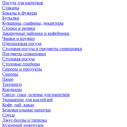
Посуда для напитков
Стаканы
Бокалы и фужеры
Бутылки
Кувшины, графины, декантеры
Стопки и рюмки
Заварочные чайники и кофейники
Чашки и кружки
Одноразовая посуда
Столовая посуда и предметы сервировки
Предметы сервировки
Столовая посуда
Столовые приборы
Сиропы и продукты
Сиропы
Пюре
Топпинги
Кордиалы
Смеси, соки, основы для напитков
Украшение для коктейлей
Кофе, чай, какао
Безалкогольные напитки
Соусы
Джус-боллы и тапиока
Кухонный инвентарь