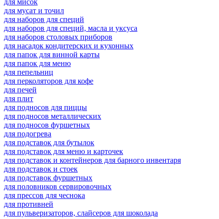
для мисок
для мусат и точил
для наборов для специй
для наборов для специй, масла и уксуса
для наборов столовых приборов
для насадок кондитерских и кухонных
для папок для винной карты
для папок для меню
для пепельниц
для перколяторов для кофе
для печей
для плит
для подносов для пиццы
для подносов металлических
для подносов фуршетных
для подогрева
для подставок для бутылок
для подставок для меню и карточек
для подставок и контейнеров для барного инвентаря
для подставок и стоек
для подставок фуршетных
для половников сервировочных
для прессов для чеснока
для противней
для пульверизаторов, слайсеров для шоколада