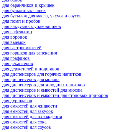
для баранчиков и крышек
для бульонных чашек
для бутылок для масла, уксуса и соусов
для помп и пробок
для вакуумных упаковщиков
для вафельниц
для воронок
для выемок
для гастроемкостей
для горшков для запекания
для графинов
для декантеров
для держателей и подставок
для диспенсеров для горячих напитков
для диспенсеров для молока
для диспенсеров для холодных напитков
для диспенсеров и емкостей для мюсли
для диспенсеров и емкостей для столовых приборов
для дуршлагов
для емкостей для жидкости
для емкостей для закусок
для емкостей для охлаждения
для емкостей для сока
для емкостей для соусов