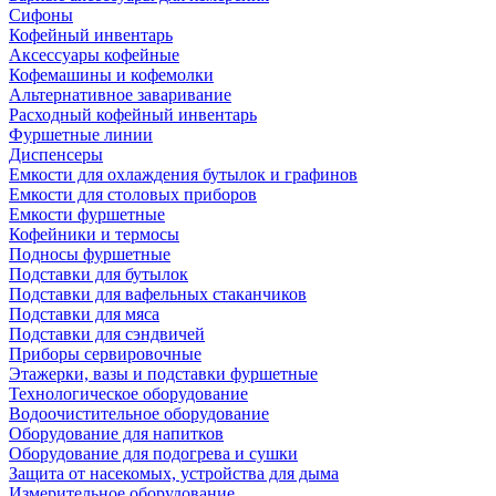
Сифоны
Кофейный инвентарь
Аксессуары кофейные
Кофемашины и кофемолки
Альтернативное заваривание
Расходный кофейный инвентарь
Фуршетные линии
Диспенсеры
Емкости для охлаждения бутылок и графинов
Емкости для столовых приборов
Емкости фуршетные
Кофейники и термосы
Подносы фуршетные
Подставки для бутылок
Подставки для вафельных стаканчиков
Подставки для мяса
Подставки для сэндвичей
Приборы сервировочные
Этажерки, вазы и подставки фуршетные
Технологическое оборудование
Водоочистительное оборудование
Оборудование для напитков
Оборудование для подогрева и сушки
Защита от насекомых, устройства для дыма
Измерительное оборудование