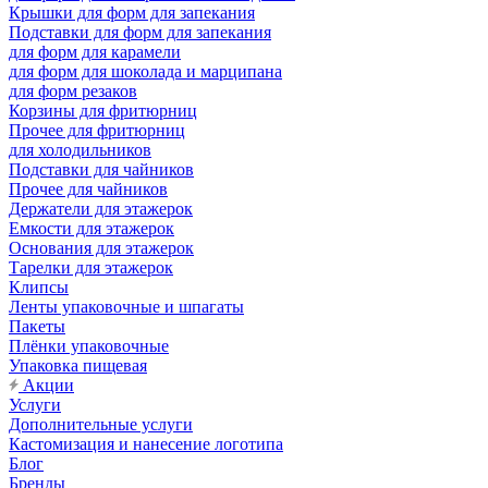
Крышки для форм для запекания
Подставки для форм для запекания
для форм для карамели
для форм для шоколада и марципана
для форм резаков
Корзины для фритюрниц
Прочее для фритюрниц
для холодильников
Подставки для чайников
Прочее для чайников
Держатели для этажерок
Емкости для этажерок
Основания для этажерок
Тарелки для этажерок
Клипсы
Ленты упаковочные и шпагаты
Пакеты
Плёнки упаковочные
Упаковка пищевая
Акции
Услуги
Дополнительные услуги
Кастомизация и нанесение логотипа
Блог
Бренды