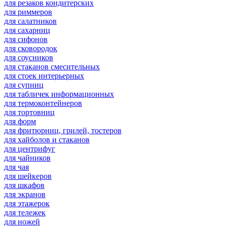
для резаков кондитерских
для риммеров
для салатников
для сахарниц
для сифонов
для сковородок
для соусников
для стаканов смесительных
для стоек интерьерных
для супниц
для табличек информационных
для термоконтейнеров
для тортовниц
для форм
для фритюрниц, грилей, тостеров
для хайболов и стаканов
для центрифуг
для чайников
для чая
для шейкеров
для шкафов
для экранов
для этажерок
для тележек
для ножей