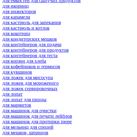
для емкостей для сыпучих продуктов
для икорниц
для инжекторов
для карамели
для кастрюль для запекания
для кастрюль и котлов
для кокотниц
для кондитерских мешков
для контейнеров для подачи
для контейнеров для продуктов
для контейнеров для теста
для корзин для хлеба
для кофейников и термосов
для кувшинов
для ложек для мисосупа
для ложек для мороженого
для ложек сервировочных
для лопат
для лопат для пиццы
для мармитов
для машинок для очистки
для машинок для печати лейблов
для машинок для протирки пюре
для мельниц для специй
для мешков, шприцов