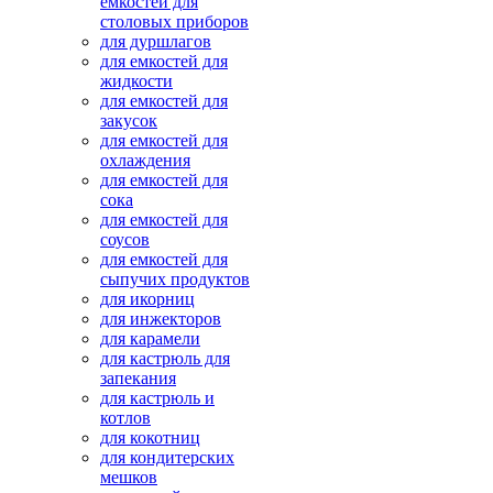
емкостей для
столовых приборов
для дуршлагов
для емкостей для
жидкости
для емкостей для
закусок
для емкостей для
охлаждения
для емкостей для
сока
для емкостей для
соусов
для емкостей для
сыпучих продуктов
для икорниц
для инжекторов
для карамели
для кастрюль для
запекания
для кастрюль и
котлов
для кокотниц
для кондитерских
мешков