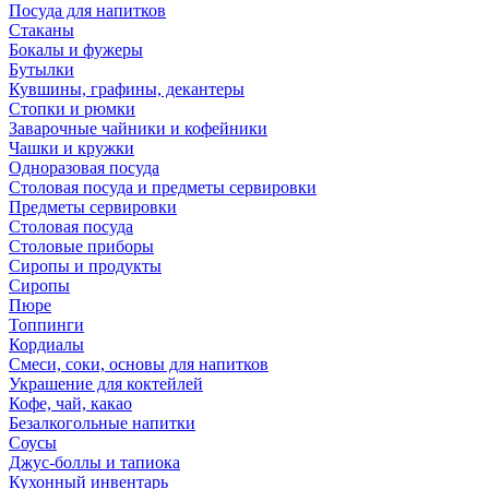
Посуда для напитков
Стаканы
Бокалы и фужеры
Бутылки
Кувшины, графины, декантеры
Стопки и рюмки
Заварочные чайники и кофейники
Чашки и кружки
Одноразовая посуда
Столовая посуда и предметы сервировки
Предметы сервировки
Столовая посуда
Столовые приборы
Сиропы и продукты
Сиропы
Пюре
Топпинги
Кордиалы
Смеси, соки, основы для напитков
Украшение для коктейлей
Кофе, чай, какао
Безалкогольные напитки
Соусы
Джус-боллы и тапиока
Кухонный инвентарь