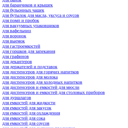
для баранчиков и крышек
для бульонных чашек
для бутылок для масла, уксуса и соусов
для помп и пробок
для вакуумных упаковщиков
для вафельниц
для воронок
для выемок
для гастроемкостей
для горшков для запекания
для графинов
для декантеров
для держателей и подставок
для диспенсеров для горячих напитков
для диспенсеров для молока
для диспенсеров для холодных напитков
для диспенсеров и емкостей для мюсли
для диспенсеров и емкостей для столовых приборов
для дуршлагов
для емкостей для жидкости
для емкостей для закусок
для емкостей для охлаждения
для емкостей для сока
для емкостей для соусов