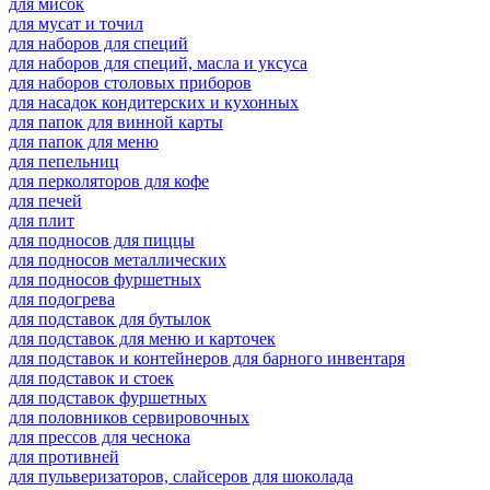
для мисок
для мусат и точил
для наборов для специй
для наборов для специй, масла и уксуса
для наборов столовых приборов
для насадок кондитерских и кухонных
для папок для винной карты
для папок для меню
для пепельниц
для перколяторов для кофе
для печей
для плит
для подносов для пиццы
для подносов металлических
для подносов фуршетных
для подогрева
для подставок для бутылок
для подставок для меню и карточек
для подставок и контейнеров для барного инвентаря
для подставок и стоек
для подставок фуршетных
для половников сервировочных
для прессов для чеснока
для противней
для пульверизаторов, слайсеров для шоколада