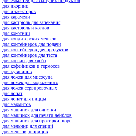
для емкостей для сыпучих продуктов
для икорниц
для инжекторов
для карамели
для кастрюль для запекания
для кастрюль и котлов
для кокотниц
для кондитерских мешков
для контейнеров для подачи
для контейнеров для продуктов
для контейнеров для теста
для корзин для хлеба
для кофейников и термосов
для кувшинов
для ложек для мисосупа
для ложек для мороженого
для ложек сервировочных
для лопат
для лопат для пиццы
для мармитов
для машинок для очистки
для машинок для печати лейблов
для машинок для протирки пюре
для мельниц для специй
для мешков, шприцов