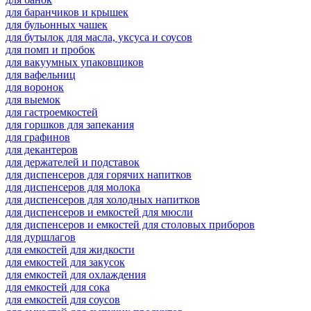
для баранчиков и крышек
для бульонных чашек
для бутылок для масла, уксуса и соусов
для помп и пробок
для вакуумных упаковщиков
для вафельниц
для воронок
для выемок
для гастроемкостей
для горшков для запекания
для графинов
для декантеров
для держателей и подставок
для диспенсеров для горячих напитков
для диспенсеров для молока
для диспенсеров для холодных напитков
для диспенсеров и емкостей для мюсли
для диспенсеров и емкостей для столовых приборов
для дуршлагов
для емкостей для жидкости
для емкостей для закусок
для емкостей для охлаждения
для емкостей для сока
для емкостей для соусов