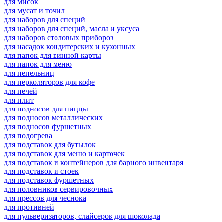
для мисок
для мусат и точил
для наборов для специй
для наборов для специй, масла и уксуса
для наборов столовых приборов
для насадок кондитерских и кухонных
для папок для винной карты
для папок для меню
для пепельниц
для перколяторов для кофе
для печей
для плит
для подносов для пиццы
для подносов металлических
для подносов фуршетных
для подогрева
для подставок для бутылок
для подставок для меню и карточек
для подставок и контейнеров для барного инвентаря
для подставок и стоек
для подставок фуршетных
для половников сервировочных
для прессов для чеснока
для противней
для пульверизаторов, слайсеров для шоколада