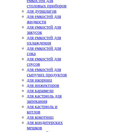
емкостей для
столовых приборов
для дуршлагов
для емкостей для
жидкости
для емкостей для
закусок
для емкостей для
охлаждения
для емкостей для
сока
для емкостей для
соусов
для емкостей для
сыпучих продуктов
для икорниц
для инжекторов
для карамели
для кастрюль для
запекания
для кастрюль и
котлов
для кокотниц
для кондитерских
мешков