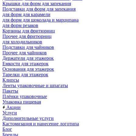
Крышки для форм для запекания
Подставки для форм для запекания
для форм для карамели
для форм для шоколада и марципана
для форм резаков
Корзины для фритюрниц
Прочее для фритюрниц
для холодильников
Подставки для чайников
Прочее для чайников
Держатели для этажерок
Емкости для этажерок
Основания для этажерок
Тарелки для этажерок
Клипсы
Ленты упаковочные и шпагаты
Пакеты
Плёнки упаковочные
Упаковка пищевая
Акции
Услуги
Дополнительные услуги
Кастомизация и нанесение логотипа
Блог
Бренды