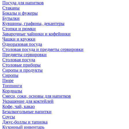
Посуда для напитков
Стаканы
Бокалы и фужеры
Бутылки
Кувшины, графины, декантеры
Стопки и рюмки
Заварочные чайники и кофейники
Чашки и кружки
Одноразовая посуда
Столовая посуда и предметы сервировки
Предметы сервировки
Столовая посуда
Столовые приборы
Сиропы и продукты
Сиропы
Пюре
Топпинги
Кордиалы
Смеси, соки, основы для напитков
Украшение для коктейлей
Кофе, чай, какао
Безалкогольные напитки
Соусы
Джус-боллы и тапиока
Кухонный инвентарь