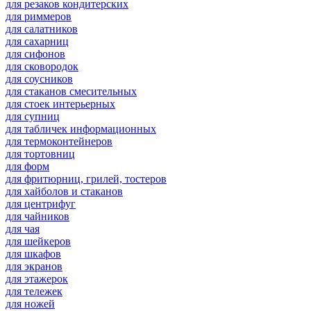
для резаков кондитерских
для риммеров
для салатников
для сахарниц
для сифонов
для сковородок
для соусников
для стаканов смесительных
для стоек интерьерных
для супниц
для табличек информационных
для термоконтейнеров
для тортовниц
для форм
для фритюрниц, грилей, тостеров
для хайболов и стаканов
для центрифуг
для чайников
для чая
для шейкеров
для шкафов
для экранов
для этажерок
для тележек
для ножей